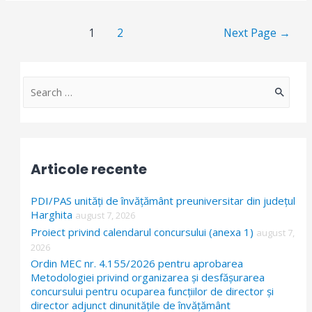
Paginație
1
2
Next Page
→
articole
S
e
a
r
Articole recente
c
h
PDI/PAS unități de învățământ preuniversitar din județul
f
Harghita
august 7, 2026
Proiect privind calendarul concursului (anexa 1)
o
august 7,
2026
r
Ordin MEC nr. 4.155/2026 pentru aprobarea
:
Metodologiei privind organizarea și desfășurarea
concursului pentru ocuparea funcțiilor de director și
director adjunct dinunitățile de învățământ