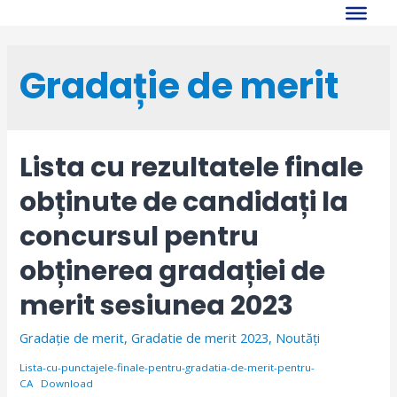
Skip
to
content
Gradație de merit
Lista cu rezultatele finale
obținute de candidați la
concursul pentru
obținerea gradației de
merit sesiunea 2023
Gradație de merit
,
Gradatie de merit 2023
,
Noutăți
Lista-cu-punctajele-finale-pentru-gradatia-de-merit-pentru-
CA
Download