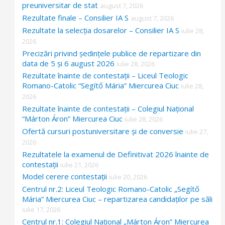
preuniversitar de stat
august 7, 2026
Rezultate finale – Consilier IA S
august 7, 2026
Rezultate la selecția dosarelor – Consilier IA S
iulie 28,
2026
Precizări privind ședințele publice de repartizare din
data de 5 și 6 august 2026
iulie 28, 2026
Rezultate înainte de contestații – Liceul Teologic
Romano-Catolic “Segítő Mária” Miercurea Ciuc
iulie 28,
2026
Rezultate înainte de contestații – Colegiul Național
“Márton Áron” Miercurea Ciuc
iulie 28, 2026
Ofertă cursuri postuniversitare și de conversie
iulie 27,
2026
Rezultatele la examenul de Definitivat 2026 înainte de
contestații
iulie 21, 2026
Model cerere contestații
iulie 20, 2026
Centrul nr.2: Liceul Teologic Romano-Catolic „Segítő
Mária” Miercurea Ciuc – repartizarea candidaților pe săli
iulie 17, 2026
Centrul nr.1: Colegiul Național „Márton Áron” Miercurea