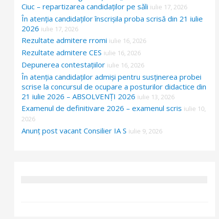
Ciuc – repartizarea candidaților pe săli
iulie 17, 2026
În atenția candidaților înscrișila proba scrisă din 21 iulie
2026
iulie 17, 2026
Rezultate admitere rromi
iulie 16, 2026
Rezultate admitere CES
iulie 16, 2026
Depunerea contestațiilor
iulie 16, 2026
În atenția candidaților admiși pentru susținerea probei
scrise la concursul de ocupare a posturilor didactice din
21 iulie 2026 – ABSOLVENȚI 2026
iulie 13, 2026
Examenul de definitivare 2026 – examenul scris
iulie 10,
2026
Anunț post vacant Consilier IA S
iulie 9, 2026