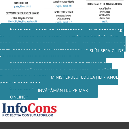
ÎNSCRIEREA COPIILOR ANTEPREȘCOLARI ȘI PREȘCOLARI
ÎN ANUL ȘCOLAR 2026-2027 ÎN UNITĂȚI DE ÎNVĂȚĂMÂNT
PREUNIVERSITAR CU PERSONALITATE JURIDICĂ CU GRUPE DE
NIVEL PREȘCOLAR ȘI/SAU ANTEPREȘCOLAR ȘI ÎN SERVICII DE
EDUCAȚIE TIMPURIE COMPLEMENTARE
INFORMAȚII DESPRE PROIECTELE DE EDUCAȚIE
EXTRAȘCOLARĂ NAȚIONALE ȘI INTERNAȚIONALE FĂRĂ
FINANȚARE DIN PARTEA MINISTERULUI EDUCAȚIEI - ANUL
ȘCOLAR 2023-2024
ÎNSCRIERE ÎN ÎNVĂȚĂMÂNTUL PRIMAR
ONLINE+