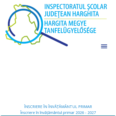
Skip
to
content
Mesaj deschidere an școlar 2025-2026
Detalii
ÎNSCRIERE ÎN ÎNVĂȚĂMÂNTUL PRIMAR
Înscriere în învățământul primar 2026 - 2027