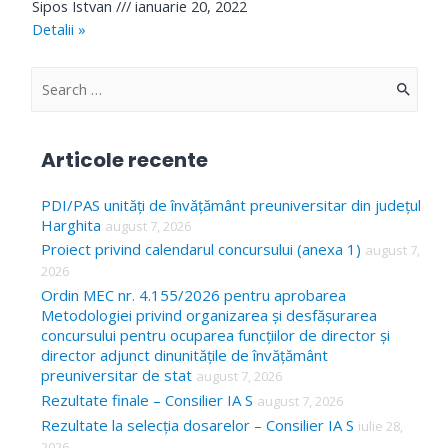
Sipos Istvan
ianuarie 20, 2022
Detalii »
S
e
a
Articole recente
r
c
PDI/PAS unități de învățământ preuniversitar din județul
Harghita
august 7, 2026
h
Proiect privind calendarul concursului (anexa 1)
august 7,
f
2026
o
Ordin MEC nr. 4.155/2026 pentru aprobarea
Metodologiei privind organizarea și desfășurarea
r
concursului pentru ocuparea funcțiilor de director și
:
director adjunct dinunitățile de învățământ
preuniversitar de stat
august 7, 2026
Rezultate finale – Consilier IA S
august 7, 2026
Rezultate la selecția dosarelor – Consilier IA S
iulie 28,
2026