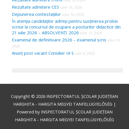
iulie 16, 2026
Rezultate admitere CES
iulie 16, 2026
Depunerea contestațiilor
iulie 16, 2026
În atenția candidaților admiși pentru susținerea probei
scrise la concursul de ocupare a posturilor didactice din
21 iulie 2026 – ABSOLVENȚI 2026
iulie 13, 2026
Examenul de definitivare 2026 – examenul scris
iulie 10,
2026
Anunț post vacant Consilier IA S
iulie 9, 2026
Copyright © 2026
INSPECTORATUL ȘCOLAR JUDEȚEAN
HARGHITA - HARGITA MEGYEI TANFELÜGYELŐSÉG
|
Powered by
INSPECTORATUL ȘCOLAR JUDEȚEAN
HARGHITA - HARGITA MEGYEI TANFELÜGYELŐSÉG