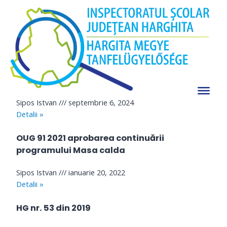
Skip
Program național „Masa caldă”
to
Siteul actual este în curs de încărcare!
content
Vă mulţumim pentru înţelegere.
Click aici pentru a accesa pagina veche al ISJ Harghita.
Raport semestrial Program național „Masă
sănătoasă”
Sipos Istvan
septembrie 6, 2024
Detalii »
OUG 91 2021 aprobarea continuării
programului Masa calda
Sipos Istvan
ianuarie 20, 2022
Detalii »
HG nr. 53 din 2019