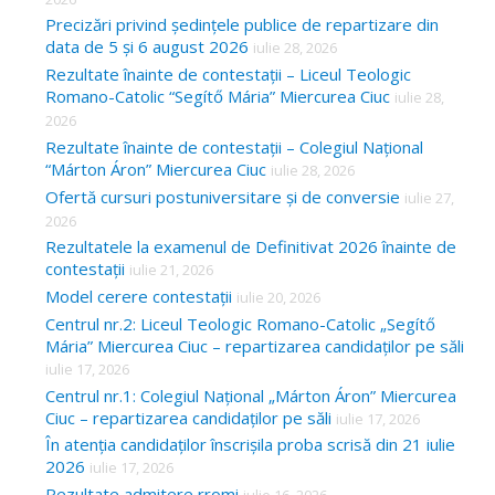
Precizări privind ședințele publice de repartizare din
data de 5 și 6 august 2026
iulie 28, 2026
Rezultate înainte de contestații – Liceul Teologic
Romano-Catolic “Segítő Mária” Miercurea Ciuc
iulie 28,
2026
Rezultate înainte de contestații – Colegiul Național
“Márton Áron” Miercurea Ciuc
iulie 28, 2026
Ofertă cursuri postuniversitare și de conversie
iulie 27,
2026
Rezultatele la examenul de Definitivat 2026 înainte de
contestații
iulie 21, 2026
Model cerere contestații
iulie 20, 2026
Centrul nr.2: Liceul Teologic Romano-Catolic „Segítő
Mária” Miercurea Ciuc – repartizarea candidaților pe săli
iulie 17, 2026
Centrul nr.1: Colegiul Național „Márton Áron” Miercurea
Ciuc – repartizarea candidaților pe săli
iulie 17, 2026
În atenția candidaților înscrișila proba scrisă din 21 iulie
2026
iulie 17, 2026
Rezultate admitere rromi