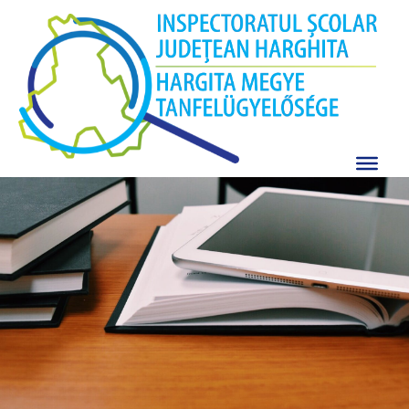
Skip
to
content
Religie catolică reformată
protestantă