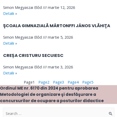
Simon Megyaszai Előd
martie 12, 2026
Detalii »
ŞCOALA GIMNAZIALĂ MÁRTONFFI JÁNOS VLĂHIŢA
Simon Megyaszai Előd
martie 5, 2026
Detalii »
CREȘA CRISTURU SECUIESC
Simon Megyaszai Előd
martie 3, 2026
Detalii »
Page
1
Page
2
Page
3
Page
4
Page
5
Ordinul ME nr. 6170 din 2024 pentru aprobarea
Metodologiei de organizare şi desfăşurare a
concursurilor de ocupare a posturilor didactice
S