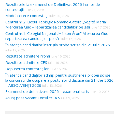
Rezultatele la examenul de Definitivat 2026 înainte de
contestații
iulie 21, 2026
Model cerere contestații
iulie 20, 2026
Centrul nr.2: Liceul Teologic Romano-Catolic „Segítő Mária”
Miercurea Ciuc – repartizarea candidaților pe săli
iulie 17, 2026
Centrul nr.1: Colegiul Național „Márton Áron” Miercurea Ciuc –
repartizarea candidaților pe săli
iulie 17, 2026
În atenția candidaților înscrișila proba scrisă din 21 iulie 2026
iulie 17, 2026
Rezultate admitere rromi
iulie 16, 2026
Rezultate admitere CES
iulie 16, 2026
Depunerea contestațiilor
iulie 16, 2026
În atenția candidaților admiși pentru susținerea probei scrise
la concursul de ocupare a posturilor didactice din 21 iulie 2026
– ABSOLVENȚI 2026
iulie 13, 2026
Examenul de definitivare 2026 – examenul scris
iulie 10, 2026
Anunț post vacant Consilier IA S
iulie 9, 2026