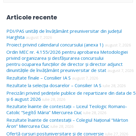
e
a
Articole recente
r
c
PDI/PAS unități de învățământ preuniversitar din județul
Harghita
august 7, 2026
h
Proiect privind calendarul concursului (anexa 1)
august 7, 2026
f
Ordin MEC nr. 4.155/2026 pentru aprobarea Metodologiei
o
privind organizarea și desfășurarea concursului
pentru ocuparea funcțiilor de director și director adjunct
r
dinunitățile de învățământ preuniversitar de stat
august 7, 2026
:
Rezultate finale – Consilier IA S
august 7, 2026
Rezultate la selecția dosarelor – Consilier IA S
iulie 28, 2026
Precizări privind ședințele publice de repartizare din data de 5
și 6 august 2026
iulie 28, 2026
Rezultate înainte de contestații – Liceul Teologic Romano-
Catolic “Segítő Mária” Miercurea Ciuc
iulie 28, 2026
Rezultate înainte de contestații – Colegiul Național “Márton
Áron” Miercurea Ciuc
iulie 28, 2026
Ofertă cursuri postuniversitare și de conversie
iulie 27, 2026