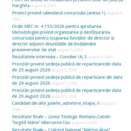
Harghita
august 6, 2026
h
Proiect privind calendarul concursului (anexa 1)
august 6,
f
2026
o
Ordin MEC nr. 4.155/2026 pentru aprobarea
Metodologiei privind organizarea și desfășurarea
r
concursului pentru ocuparea funcțiilor de director și
:
director adjunct dinunitățile de învățământ
preuniversitar de stat
august 6, 2026
Rezultatele interviului – Consilier IA, S
august 5, 2026
Precizări privind ședința publică de repartizaredin data
de 25 august 2026
august 5, 2026
Precizări privind ședința publică de repartizare din data
de 24 august 2026
august 5, 2026
Precizări privind ședința publică de repartizaredin data
de 20 august 2026
august 5, 2026
Candidati din alte judete_admitere_etapa_II
august 4,
2026
Rezultate finale – Liceul Teologic Romano-Catolic
“Segítő Mária” Miercurea Ciuc
august 4, 2026
Rezultate finale – Colegiul Național “Márton Áron”