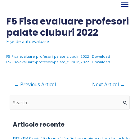
Skip
to
content
F5 Fisa evaluare profesori
palate cluburi 2022
Fișe de autoevaluare
F5-Fisa-evaluare-profesori-palate_clubuir_2022
Download
F5-Fisa-evaluare-profesori-palate_clubuir_2022
Download
Navigare
←
Previous Articol
Next Articol
→
în
articole
S
e
a
Articole recente
r
c
PDI/PAS unități de învățământ preuniversitar din județul