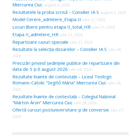
Miercurea Ciuc
august 4, 2026
Rezultatele la proba scrisă – Consilier IA S
august 3, 2026
Model Cerere_admitere_Etapa-II
iulie 31, 2026
Locuri libere pentru etapa II_total_HR
iulie 31, 2026
Etapa II_admitere_HR
iulie 31, 2026
Repartizare cazuri speciale
iulie 31, 2026
Rezultate la selecția dosarelor – Consilier IA S
iulie 28,
2026
Precizări privind ședințele publice de repartizare din
data de 5 și 6 august 2026
iulie 28, 2026
Rezultate înainte de contestații – Liceul Teologic
Romano-Catolic “Segítő Mária” Miercurea Ciuc
iulie 28,
2026
Rezultate înainte de contestații – Colegiul Național
“Márton Áron” Miercurea Ciuc
iulie 28, 2026
Ofertă cursuri postuniversitare și de conversie
iulie 27,
2026