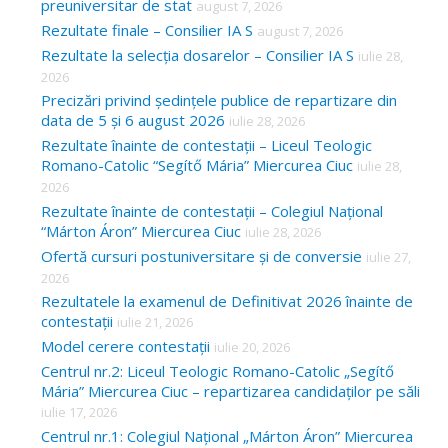
preuniversitar de stat
august 7, 2026
Rezultate finale – Consilier IA S
august 7, 2026
Rezultate la selecția dosarelor – Consilier IA S
iulie 28,
2026
Precizări privind ședințele publice de repartizare din
data de 5 și 6 august 2026
iulie 28, 2026
Rezultate înainte de contestații – Liceul Teologic
Romano-Catolic “Segítő Mária” Miercurea Ciuc
iulie 28,
2026
Rezultate înainte de contestații – Colegiul Național
“Márton Áron” Miercurea Ciuc
iulie 28, 2026
Ofertă cursuri postuniversitare și de conversie
iulie 27,
2026
Rezultatele la examenul de Definitivat 2026 înainte de
contestații
iulie 21, 2026
Model cerere contestații
iulie 20, 2026
Centrul nr.2: Liceul Teologic Romano-Catolic „Segítő
Mária” Miercurea Ciuc – repartizarea candidaților pe săli
iulie 17, 2026
Centrul nr.1: Colegiul Național „Márton Áron” Miercurea