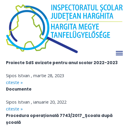
Skip
Programul „Școala după școală”
to
Siteul actual este în curs de încărcare!
content
Vă mulţumim pentru înţelegere.
Click aici pentru a accesa pagina veche al ISJ Harghita.
Proiecte SdS avizate pentru anul școlar 2023-2024
Sipos Istvan
martie 28, 2023
citeste »
Proiecte SdS avizate pentru anul scolar 2022-2023
Sipos Istvan
martie 28, 2023
citeste »
Documente
Sipos Istvan
ianuarie 20, 2022
citeste »
Procedura operațională 7743/2017_Școala după
școală