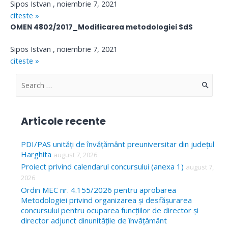
Sipos Istvan
noiembrie 7, 2021
citeste »
OMEN 4802/2017_Modificarea metodologiei SdS
Sipos Istvan
noiembrie 7, 2021
citeste »
S
e
a
Articole recente
r
c
PDI/PAS unități de învățământ preuniversitar din județul
Harghita
august 7, 2026
h
Proiect privind calendarul concursului (anexa 1)
august 7,
f
2026
o
Ordin MEC nr. 4.155/2026 pentru aprobarea
Metodologiei privind organizarea și desfășurarea
r
concursului pentru ocuparea funcțiilor de director și
:
director adjunct dinunitățile de învățământ