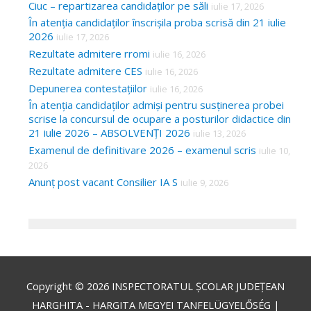
Ciuc – repartizarea candidaților pe săli
iulie 17, 2026
În atenția candidaților înscrișila proba scrisă din 21 iulie
2026
iulie 17, 2026
Rezultate admitere rromi
iulie 16, 2026
Rezultate admitere CES
iulie 16, 2026
Depunerea contestațiilor
iulie 16, 2026
În atenția candidaților admiși pentru susținerea probei
scrise la concursul de ocupare a posturilor didactice din
21 iulie 2026 – ABSOLVENȚI 2026
iulie 13, 2026
Examenul de definitivare 2026 – examenul scris
iulie 10,
2026
Anunț post vacant Consilier IA S
iulie 9, 2026
Copyright © 2026
INSPECTORATUL ȘCOLAR JUDEȚEAN
HARGHITA - HARGITA MEGYEI TANFELÜGYELŐSÉG
|