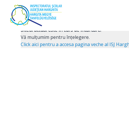
Skip
to
content
Activități extrașcolare
Siteul actual este în curs de încărcare!
Vă mulţumim pentru înţelegere.
Click aici pentru a accesa pagina veche al ISJ Hargh