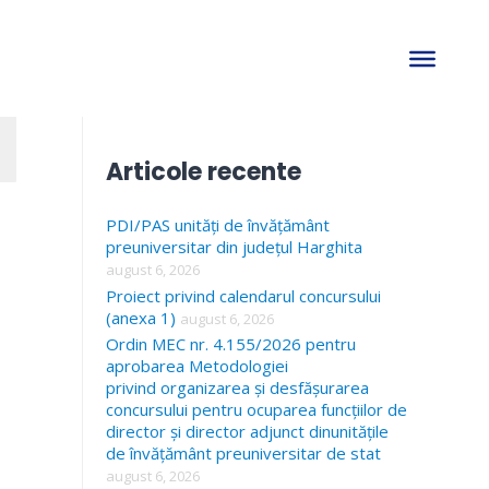
S
e
a
Articole recente
r
PDI/PAS unități de învățământ
c
preuniversitar din județul Harghita
h
august 6, 2026
f
Proiect privind calendarul concursului
(anexa 1)
august 6, 2026
o
Ordin MEC nr. 4.155/2026 pentru
r
aprobarea Metodologiei
privind organizarea și desfășurarea
:
concursului pentru ocuparea funcțiilor de
director și director adjunct dinunitățile
de învățământ preuniversitar de stat
august 6, 2026