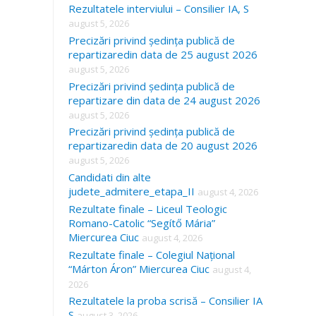
Rezultatele interviului – Consilier IA, S
august 5, 2026
Precizări privind ședința publică de
repartizaredin data de 25 august 2026
august 5, 2026
Precizări privind ședința publică de
repartizare din data de 24 august 2026
august 5, 2026
Precizări privind ședința publică de
repartizaredin data de 20 august 2026
august 5, 2026
Candidati din alte
judete_admitere_etapa_II
august 4, 2026
Rezultate finale – Liceul Teologic
Romano-Catolic “Segítő Mária”
Miercurea Ciuc
august 4, 2026
Rezultate finale – Colegiul Național
“Márton Áron” Miercurea Ciuc
august 4,
2026
Rezultatele la proba scrisă – Consilier IA
S
august 3, 2026