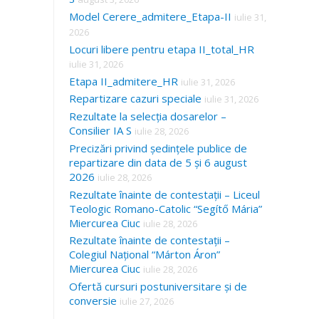
Model Cerere_admitere_Etapa-II
iulie 31,
2026
Locuri libere pentru etapa II_total_HR
iulie 31, 2026
Etapa II_admitere_HR
iulie 31, 2026
Repartizare cazuri speciale
iulie 31, 2026
Rezultate la selecția dosarelor –
Consilier IA S
iulie 28, 2026
Precizări privind ședințele publice de
repartizare din data de 5 și 6 august
2026
iulie 28, 2026
Rezultate înainte de contestații – Liceul
Teologic Romano-Catolic “Segítő Mária”
Miercurea Ciuc
iulie 28, 2026
Rezultate înainte de contestații –
Colegiul Național “Márton Áron”
Miercurea Ciuc
iulie 28, 2026
Ofertă cursuri postuniversitare și de
conversie
iulie 27, 2026