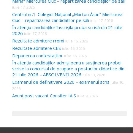
Mária” Miercurea Ciuc – repartizarea candidaților pe săli
iulie 17, 2026
Centrul nr.1: Colegiul Național „Márton Áron” Miercurea
Ciuc – repartizarea candidaților pe săli
iulie 17, 2026
În atenția candidaților înscrișila proba scrisă din 21 iulie
2026
iulie 17, 2026
Rezultate admitere rromi
iulie 16, 2026
Rezultate admitere CES
iulie 16, 2026
Depunerea contestațiilor
iulie 16, 2026
În atenția candidaților admiși pentru susținerea probei
scrise la concursul de ocupare a posturilor didactice din
21 iulie 2026 – ABSOLVENȚI 2026
iulie 13, 2026
Examenul de definitivare 2026 – examenul scris
iulie 10,
2026
Anunț post vacant Consilier IA S
iulie 9, 2026