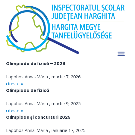
Skip
Fizică
to
Siteul actual este în curs de încărcare!
content
Vă mulţumim pentru înţelegere.
Click aici pentru a accesa pagina veche al ISJ Harghita.
Olimpiada de astronomie și astrofizică-2026
Lapohos Anna-Mária
martie 10, 2026
citeste »
Olimpiada de fizică – 2026
Lapohos Anna-Mária
martie 7, 2026
citeste »
Olimpiada de fizică
Lapohos Anna-Mária
martie 9, 2025
citeste »
Olimpiade și concursuri 2025
Lapohos Anna-Mária
ianuarie 17, 2025