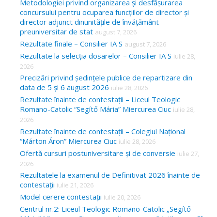
Metodologiei privind organizarea și desfășurarea
r
concursului pentru ocuparea funcțiilor de director și
:
director adjunct dinunitățile de învățământ
preuniversitar de stat
august 7, 2026
Rezultate finale – Consilier IA S
august 7, 2026
Rezultate la selecția dosarelor – Consilier IA S
iulie 28,
2026
Precizări privind ședințele publice de repartizare din
data de 5 și 6 august 2026
iulie 28, 2026
Rezultate înainte de contestații – Liceul Teologic
Romano-Catolic “Segítő Mária” Miercurea Ciuc
iulie 28,
2026
Rezultate înainte de contestații – Colegiul Național
“Márton Áron” Miercurea Ciuc
iulie 28, 2026
Ofertă cursuri postuniversitare și de conversie
iulie 27,
2026
Rezultatele la examenul de Definitivat 2026 înainte de
contestații
iulie 21, 2026
Model cerere contestații
iulie 20, 2026
Centrul nr.2: Liceul Teologic Romano-Catolic „Segítő