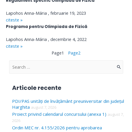
Regulament specific Olimpiada de Fizica
Lapohos Anna-Mária
februarie 19, 2023
citeste »
Programa pentru Olimpiada de Fizică
Lapohos Anna-Mária
decembrie 4, 2022
citeste »
Page
1
Page
2
S
e
a
Articole recente
r
c
PDI/PAS unități de învățământ preuniversitar din județul
Harghita
august 7, 2026
h
Proiect privind calendarul concursului (anexa 1)
august 7,
f
2026
o
Ordin MEC nr. 4.155/2026 pentru aprobarea