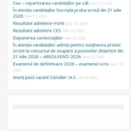
Ciuc – repartizarea candidaților pe săli
iulie 17, 2026
În atenția candidaților înscrișila proba scrisă din 21 iulie
2026
iulie 17, 2026
Rezultate admitere rromi
iulie 16, 2026
Rezultate admitere CES
iulie 16, 2026
Depunerea contestațiilor
iulie 16, 2026
În atenția candidaților admiși pentru susținerea probei
scrise la concursul de ocupare a posturilor didactice din
21 iulie 2026 – ABSOLVENȚI 2026
iulie 13, 2026
Examenul de definitivare 2026 – examenul scris
iulie 10,
2026
Anunț post vacant Consilier IA S
iulie 9, 2026