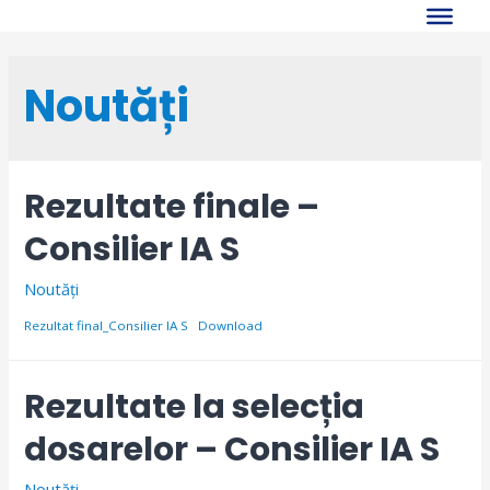
Skip
to
content
Noutăți
Rezultate finale –
Consilier IA S
Noutăți
Rezultat final_Consilier IA S
Download
Rezultate la selecția
dosarelor – Consilier IA S
Noutăți