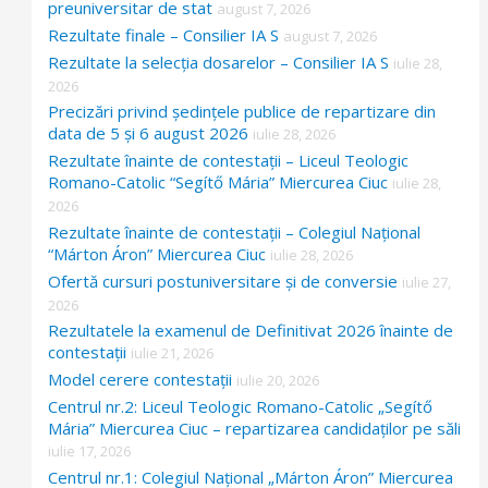
preuniversitar de stat
august 7, 2026
Rezultate finale – Consilier IA S
august 7, 2026
Rezultate la selecția dosarelor – Consilier IA S
iulie 28,
2026
Precizări privind ședințele publice de repartizare din
data de 5 și 6 august 2026
iulie 28, 2026
Rezultate înainte de contestații – Liceul Teologic
Romano-Catolic “Segítő Mária” Miercurea Ciuc
iulie 28,
2026
Rezultate înainte de contestații – Colegiul Național
“Márton Áron” Miercurea Ciuc
iulie 28, 2026
Ofertă cursuri postuniversitare și de conversie
iulie 27,
2026
Rezultatele la examenul de Definitivat 2026 înainte de
contestații
iulie 21, 2026
Model cerere contestații
iulie 20, 2026
Centrul nr.2: Liceul Teologic Romano-Catolic „Segítő
Mária” Miercurea Ciuc – repartizarea candidaților pe săli
iulie 17, 2026
Centrul nr.1: Colegiul Național „Márton Áron” Miercurea