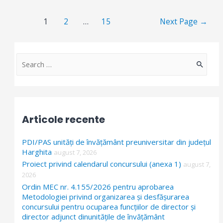
Paginație
1
2
…
15
Next Page
→
articole
S
e
a
r
Articole recente
c
h
PDI/PAS unități de învățământ preuniversitar din județul
f
Harghita
august 7, 2026
Proiect privind calendarul concursului (anexa 1)
o
august 7,
2026
r
Ordin MEC nr. 4.155/2026 pentru aprobarea
:
Metodologiei privind organizarea și desfășurarea
concursului pentru ocuparea funcțiilor de director și
director adjunct dinunitățile de învățământ