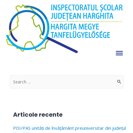
Skip
to
Legislație
content
Legislație
Sipos Istvan
ianuarie 20, 2022
Detalii »
S
e
a
r
Articole recente
c
h
PDI/PAS unități de învățământ preuniversitar din județul
f