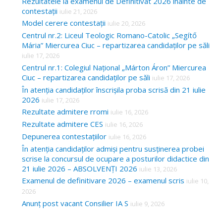
Rezultatele la examenul de Definitivat 2026 înainte de
contestații
iulie 21, 2026
Model cerere contestații
iulie 20, 2026
Centrul nr.2: Liceul Teologic Romano-Catolic „Segítő
Mária” Miercurea Ciuc – repartizarea candidaților pe săli
iulie 17, 2026
Centrul nr.1: Colegiul Național „Márton Áron” Miercurea
Ciuc – repartizarea candidaților pe săli
iulie 17, 2026
În atenția candidaților înscrișila proba scrisă din 21 iulie
2026
iulie 17, 2026
Rezultate admitere rromi
iulie 16, 2026
Rezultate admitere CES
iulie 16, 2026
Depunerea contestațiilor
iulie 16, 2026
În atenția candidaților admiși pentru susținerea probei
scrise la concursul de ocupare a posturilor didactice din
21 iulie 2026 – ABSOLVENȚI 2026
iulie 13, 2026
Examenul de definitivare 2026 – examenul scris
iulie 10,
2026
Anunț post vacant Consilier IA S
iulie 9, 2026