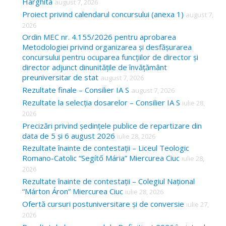
Harghita
august 7, 2026
Proiect privind calendarul concursului (anexa 1)
o
august 7,
2026
r
Ordin MEC nr. 4.155/2026 pentru aprobarea
:
Metodologiei privind organizarea și desfășurarea
concursului pentru ocuparea funcțiilor de director și
director adjunct dinunitățile de învățământ
preuniversitar de stat
august 7, 2026
Rezultate finale – Consilier IA S
august 7, 2026
Rezultate la selecția dosarelor – Consilier IA S
iulie 28,
2026
Precizări privind ședințele publice de repartizare din
data de 5 și 6 august 2026
iulie 28, 2026
Rezultate înainte de contestații – Liceul Teologic
Romano-Catolic “Segítő Mária” Miercurea Ciuc
iulie 28,
2026
Rezultate înainte de contestații – Colegiul Național
“Márton Áron” Miercurea Ciuc
iulie 28, 2026
Ofertă cursuri postuniversitare și de conversie
iulie 27,
2026