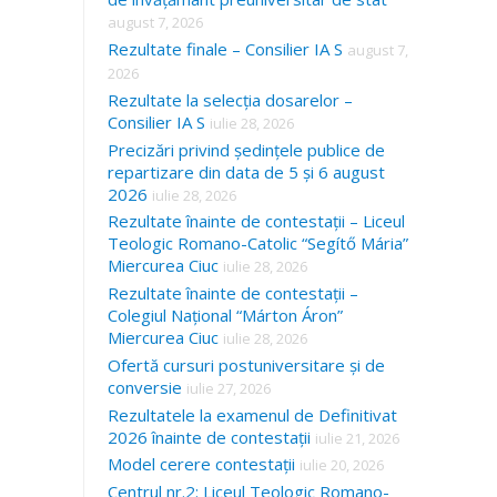
august 7, 2026
Rezultate finale – Consilier IA S
august 7,
2026
Rezultate la selecția dosarelor –
Consilier IA S
iulie 28, 2026
Precizări privind ședințele publice de
repartizare din data de 5 și 6 august
2026
iulie 28, 2026
Rezultate înainte de contestații – Liceul
Teologic Romano-Catolic “Segítő Mária”
Miercurea Ciuc
iulie 28, 2026
Rezultate înainte de contestații –
Colegiul Național “Márton Áron”
Miercurea Ciuc
iulie 28, 2026
Ofertă cursuri postuniversitare și de
conversie
iulie 27, 2026
Rezultatele la examenul de Definitivat
2026 înainte de contestații
iulie 21, 2026
Model cerere contestații
iulie 20, 2026
Centrul nr.2: Liceul Teologic Romano-