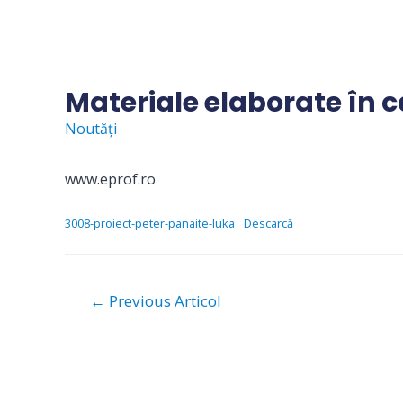
Skip
to
content
Materiale elaborate în c
Noutăți
www.eprof.ro
3008-proiect-peter-panaite-luka
Descarcă
Navigare
←
Previous Articol
în
articole