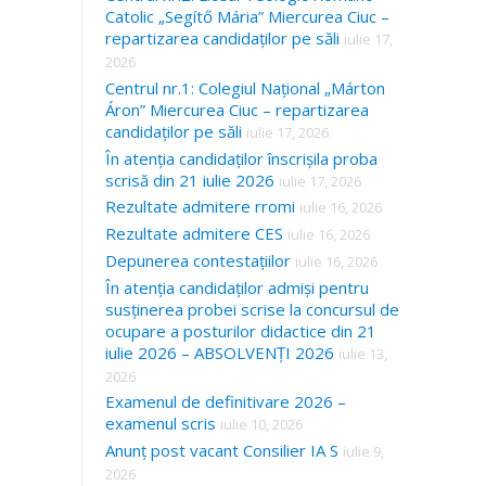
Catolic „Segítő Mária” Miercurea Ciuc –
repartizarea candidaților pe săli
iulie 17,
2026
Centrul nr.1: Colegiul Național „Márton
Áron” Miercurea Ciuc – repartizarea
candidaților pe săli
iulie 17, 2026
În atenția candidaților înscrișila proba
scrisă din 21 iulie 2026
iulie 17, 2026
Rezultate admitere rromi
iulie 16, 2026
Rezultate admitere CES
iulie 16, 2026
Depunerea contestațiilor
iulie 16, 2026
În atenția candidaților admiși pentru
susținerea probei scrise la concursul de
ocupare a posturilor didactice din 21
iulie 2026 – ABSOLVENȚI 2026
iulie 13,
2026
Examenul de definitivare 2026 –
examenul scris
iulie 10, 2026
Anunț post vacant Consilier IA S
iulie 9,
2026