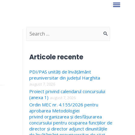
S
e
a
Articole recente
r
PDI/PAS unități de învățământ
c
preuniversitar din județul Harghita
h
august 7, 2026
f
Proiect privind calendarul concursului
(anexa 1)
august 7, 2026
o
Ordin MEC nr. 4.155/2026 pentru
r
aprobarea Metodologiei
privind organizarea și desfășurarea
:
concursului pentru ocuparea funcțiilor de
director și director adjunct dinunitățile
de învățământ preuniversitar de stat