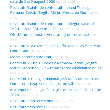
data de 5 și 6 august 2026
iulie 28, 2026
Rezultate înainte de contestații – Liceul Teologic
Romano-Catolic “Segítő Mária” Miercurea Ciuc
iulie 28,
2026
Rezultate înainte de contestații – Colegiul Național
“Márton Áron” Miercurea Ciuc
iulie 28, 2026
Ofertă cursuri postuniversitare și de conversie
iulie 27,
2026
Rezultatele la examenul de Definitivat 2026 înainte de
contestații
iulie 21, 2026
Model cerere contestații
iulie 20, 2026
Centrul nr.2: Liceul Teologic Romano-Catolic „Segítő
Mária” Miercurea Ciuc – repartizarea candidaților pe săli
iulie 17, 2026
Centrul nr.1: Colegiul Național „Márton Áron” Miercurea
Ciuc – repartizarea candidaților pe săli
iulie 17, 2026
În atenția candidaților înscrișila proba scrisă din 21 iulie
2026
iulie 17, 2026
Rezultate admitere rromi
iulie 16, 2026
Rezultate admitere CES
iulie 16, 2026