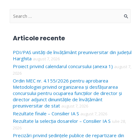
în
articole
S
e
a
Articole recente
r
c
PDI/PAS unități de învățământ preuniversitar din județul
Harghita
august 7, 2026
h
Proiect privind calendarul concursului (anexa 1)
august 7,
f
2026
o
Ordin MEC nr. 4.155/2026 pentru aprobarea
Metodologiei privind organizarea și desfășurarea
r
concursului pentru ocuparea funcțiilor de director și
:
director adjunct dinunitățile de învățământ
preuniversitar de stat
august 7, 2026
Rezultate finale – Consilier IA S
august 7, 2026
Rezultate la selecția dosarelor – Consilier IA S
iulie 28,
2026
Precizări privind ședințele publice de repartizare din