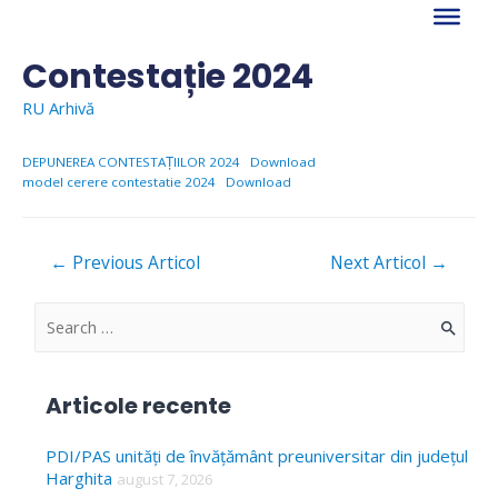
Skip
to
content
Contestație 2024
RU Arhivă
DEPUNEREA CONTESTAȚIILOR 2024
Download
model cerere contestatie 2024
Download
Navigare
←
Previous Articol
Next Articol
→
în
articole
S
e
a
Articole recente
r
c
PDI/PAS unități de învățământ preuniversitar din județul
Harghita
august 7, 2026
h