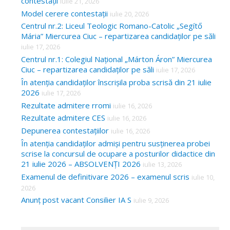
contestații
iulie 21, 2026
Model cerere contestații
iulie 20, 2026
Centrul nr.2: Liceul Teologic Romano-Catolic „Segítő
Mária” Miercurea Ciuc – repartizarea candidaților pe săli
iulie 17, 2026
Centrul nr.1: Colegiul Național „Márton Áron” Miercurea
Ciuc – repartizarea candidaților pe săli
iulie 17, 2026
În atenția candidaților înscrișila proba scrisă din 21 iulie
2026
iulie 17, 2026
Rezultate admitere rromi
iulie 16, 2026
Rezultate admitere CES
iulie 16, 2026
Depunerea contestațiilor
iulie 16, 2026
În atenția candidaților admiși pentru susținerea probei
scrise la concursul de ocupare a posturilor didactice din
21 iulie 2026 – ABSOLVENȚI 2026
iulie 13, 2026
Examenul de definitivare 2026 – examenul scris
iulie 10,
2026
Anunț post vacant Consilier IA S
iulie 9, 2026