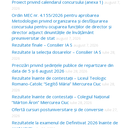
Proiect privind calendarul concursului (anexa 1)
august 7,
f
2026
o
Ordin MEC nr. 4.155/2026 pentru aprobarea
Metodologiei privind organizarea și desfășurarea
r
concursului pentru ocuparea funcțiilor de director și
:
director adjunct dinunitățile de învățământ
preuniversitar de stat
august 7, 2026
Rezultate finale – Consilier IA S
august 7, 2026
Rezultate la selecția dosarelor – Consilier IA S
iulie 28,
2026
Precizări privind ședințele publice de repartizare din
data de 5 și 6 august 2026
iulie 28, 2026
Rezultate înainte de contestații – Liceul Teologic
Romano-Catolic “Segítő Mária” Miercurea Ciuc
iulie 28,
2026
Rezultate înainte de contestații – Colegiul Național
“Márton Áron” Miercurea Ciuc
iulie 28, 2026
Ofertă cursuri postuniversitare și de conversie
iulie 27,
2026
Rezultatele la examenul de Definitivat 2026 înainte de