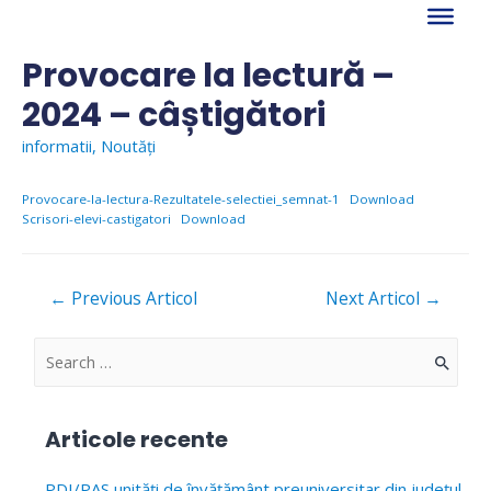
Skip
to
content
Provocare la lectură –
2024 – câștigători
informatii
,
Noutăți
Provocare-la-lectura-Rezultatele-selectiei_semnat-1
Download
Scrisori-elevi-castigatori
Download
Navigare
←
Previous Articol
Next Articol
→
în
articole
S
e
a
Articole recente
r
c
PDI/PAS unități de învățământ preuniversitar din județul