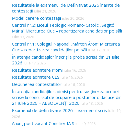
Rezultatele la examenul de Definitivat 2026 înainte de
contestații
iulie 21, 2026
Model cerere contestații
iulie 20, 2026
Centrul nr.2: Liceul Teologic Romano-Catolic „Segítő
Mária” Miercurea Ciuc – repartizarea candidaților pe săli
iulie 17, 2026
Centrul nr.1: Colegiul Național „Márton Áron” Miercurea
Ciuc – repartizarea candidaților pe săli
iulie 17, 2026
În atenția candidaților înscrișila proba scrisă din 21 iulie
2026
iulie 17, 2026
Rezultate admitere rromi
iulie 16, 2026
Rezultate admitere CES
iulie 16, 2026
Depunerea contestațiilor
iulie 16, 2026
În atenția candidaților admiși pentru susținerea probei
scrise la concursul de ocupare a posturilor didactice din
21 iulie 2026 – ABSOLVENȚI 2026
iulie 13, 2026
Examenul de definitivare 2026 – examenul scris
iulie 10,
2026
Anunț post vacant Consilier IA S
iulie 9, 2026