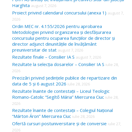
Harghita
august 7, 2026
h
Proiect privind calendarul concursului (anexa 1)
august 7,
f
2026
o
Ordin MEC nr. 4.155/2026 pentru aprobarea
Metodologiei privind organizarea și desfășurarea
r
concursului pentru ocuparea funcțiilor de director și
:
director adjunct dinunitățile de învățământ
preuniversitar de stat
august 7, 2026
Rezultate finale – Consilier IA S
august 7, 2026
Rezultate la selecția dosarelor – Consilier IA S
iulie 28,
2026
Precizări privind ședințele publice de repartizare din
data de 5 și 6 august 2026
iulie 28, 2026
Rezultate înainte de contestații – Liceul Teologic
Romano-Catolic “Segítő Mária” Miercurea Ciuc
iulie 28,
2026
Rezultate înainte de contestații – Colegiul Național
“Márton Áron” Miercurea Ciuc
iulie 28, 2026
Ofertă cursuri postuniversitare și de conversie
iulie 27,
2026