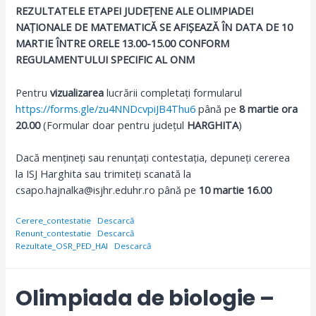
REZULTATELE ETAPEI JUDEȚENE ALE OLIMPIADEI
NAȚIONALE DE MATEMATICĂ SE AFIȘEAZĂ ÎN DATA DE 10
MARTIE ÎNTRE ORELE 13.00-15.00 CONFORM
REGULAMENTULUI SPECIFIC AL ONM
Pentru
vizualizarea
lucrării completați formularul
https://forms.gle/zu4NNDcvpiJB4Thu6
până pe
8 martie ora
20.00
(Formular doar pentru județul
HARGHITA
)
Dacă mențineți sau renunțați contestația, depuneți cererea
la ISJ Harghita sau trimiteți scanată la
csapo.hajnalka@isjhr.eduhr.ro până pe
10 martie 16.00
Cerere_contestatie
Descarcă
Renunt_contestatie
Descarcă
Rezultate_OSR_PED_HAI
Descarcă
Olimpiada de biologie –