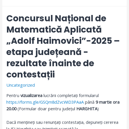
Concursul Național de
Matematică Aplicată
„Adolf Haimovici”-2025 –
etapa județeană -
rezultate înainte de
contestații
Uncategorized
Pentru
vizualizarea
lucrării completați formularul
https://forms.gle/GSQm8dZvcWiD3PAaA
până
9 martie ora
20.00
(Formular doar pentru județul
HARGHITA
)
Dacă mențineți sau renunțați contestația, depuneți cererea
la ISJ Harghita sau trimiteți scanată la