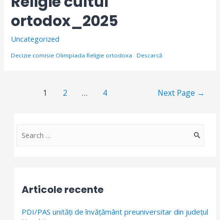
Religie cultul
ortodox_2025
Uncategorized
Decizie comisie Olimpiada Religie ortodoxa
Descarcă
Paginație
1
2
…
4
Next Page
→
articole
S
e
a
r
Articole recente
c
h
PDI/PAS unități de învățământ preuniversitar din județul
f