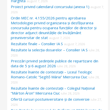
Harghita
august 7, 2026
Proiect privind calendarul concursului (anexa 1)
o
august 7,
2026
r
Ordin MEC nr. 4.155/2026 pentru aprobarea
:
Metodologiei privind organizarea și desfășurarea
concursului pentru ocuparea funcțiilor de director și
director adjunct dinunitățile de învățământ
preuniversitar de stat
august 7, 2026
Rezultate finale – Consilier IA S
august 7, 2026
Rezultate la selecția dosarelor – Consilier IA S
iulie 28,
2026
Precizări privind ședințele publice de repartizare din
data de 5 și 6 august 2026
iulie 28, 2026
Rezultate înainte de contestații – Liceul Teologic
Romano-Catolic “Segítő Mária” Miercurea Ciuc
iulie 28,
2026
Rezultate înainte de contestații – Colegiul Național
“Márton Áron” Miercurea Ciuc
iulie 28, 2026
Ofertă cursuri postuniversitare și de conversie
iulie 27,
2026