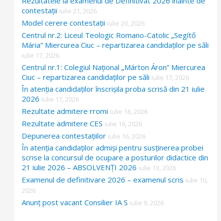
Rezultatele la examenul de Definitivat 2026 înainte de
contestații
iulie 21, 2026
Model cerere contestații
iulie 20, 2026
Centrul nr.2: Liceul Teologic Romano-Catolic „Segítő
Mária” Miercurea Ciuc – repartizarea candidaților pe săli
iulie 17, 2026
Centrul nr.1: Colegiul Național „Márton Áron” Miercurea
Ciuc – repartizarea candidaților pe săli
iulie 17, 2026
În atenția candidaților înscrișila proba scrisă din 21 iulie
2026
iulie 17, 2026
Rezultate admitere rromi
iulie 16, 2026
Rezultate admitere CES
iulie 16, 2026
Depunerea contestațiilor
iulie 16, 2026
În atenția candidaților admiși pentru susținerea probei
scrise la concursul de ocupare a posturilor didactice din
21 iulie 2026 – ABSOLVENȚI 2026
iulie 13, 2026
Examenul de definitivare 2026 – examenul scris
iulie 10,
2026
Anunț post vacant Consilier IA S
iulie 9, 2026