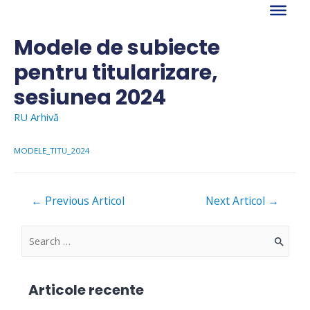
Skip
to
content
Modele de subiecte
pentru titularizare,
sesiunea 2024
RU Arhivă
MODELE_TITU_2024
Navigare
←
Previous Articol
Next Articol
→
în
articole
S
e
a
Articole recente
r