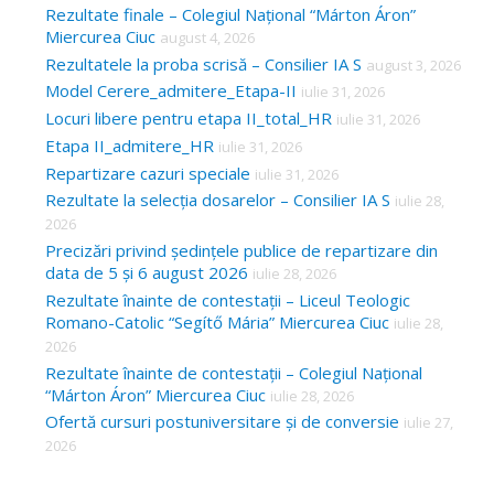
Rezultate finale – Colegiul Național “Márton Áron”
Miercurea Ciuc
august 4, 2026
Rezultatele la proba scrisă – Consilier IA S
august 3, 2026
Model Cerere_admitere_Etapa-II
iulie 31, 2026
Locuri libere pentru etapa II_total_HR
iulie 31, 2026
Etapa II_admitere_HR
iulie 31, 2026
Repartizare cazuri speciale
iulie 31, 2026
Rezultate la selecția dosarelor – Consilier IA S
iulie 28,
2026
Precizări privind ședințele publice de repartizare din
data de 5 și 6 august 2026
iulie 28, 2026
Rezultate înainte de contestații – Liceul Teologic
Romano-Catolic “Segítő Mária” Miercurea Ciuc
iulie 28,
2026
Rezultate înainte de contestații – Colegiul Național
“Márton Áron” Miercurea Ciuc
iulie 28, 2026
Ofertă cursuri postuniversitare și de conversie
iulie 27,
2026