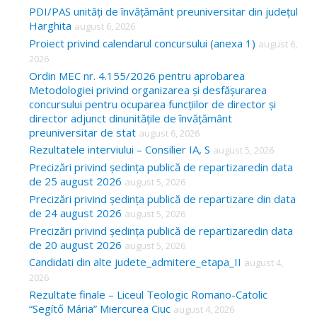
c
PDI/PAS unități de învățământ preuniversitar din județul
Harghita
august 6, 2026
h
Proiect privind calendarul concursului (anexa 1)
august 6,
f
2026
o
Ordin MEC nr. 4.155/2026 pentru aprobarea
Metodologiei privind organizarea și desfășurarea
r
concursului pentru ocuparea funcțiilor de director și
:
director adjunct dinunitățile de învățământ
preuniversitar de stat
august 6, 2026
Rezultatele interviului – Consilier IA, S
august 5, 2026
Precizări privind ședința publică de repartizaredin data
de 25 august 2026
august 5, 2026
Precizări privind ședința publică de repartizare din data
de 24 august 2026
august 5, 2026
Precizări privind ședința publică de repartizaredin data
de 20 august 2026
august 5, 2026
Candidati din alte judete_admitere_etapa_II
august 4,
2026
Rezultate finale – Liceul Teologic Romano-Catolic
“Segítő Mária” Miercurea Ciuc
august 4, 2026