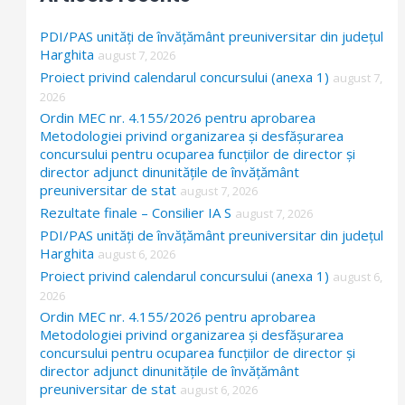
h
PDI/PAS unități de învățământ preuniversitar din județul
f
Harghita
august 7, 2026
Proiect privind calendarul concursului (anexa 1)
o
august 7,
2026
r
Ordin MEC nr. 4.155/2026 pentru aprobarea
:
Metodologiei privind organizarea și desfășurarea
concursului pentru ocuparea funcțiilor de director și
director adjunct dinunitățile de învățământ
preuniversitar de stat
august 7, 2026
Rezultate finale – Consilier IA S
august 7, 2026
PDI/PAS unități de învățământ preuniversitar din județul
Harghita
august 6, 2026
Proiect privind calendarul concursului (anexa 1)
august 6,
2026
Ordin MEC nr. 4.155/2026 pentru aprobarea
Metodologiei privind organizarea și desfășurarea
concursului pentru ocuparea funcțiilor de director și
director adjunct dinunitățile de învățământ
preuniversitar de stat
august 6, 2026