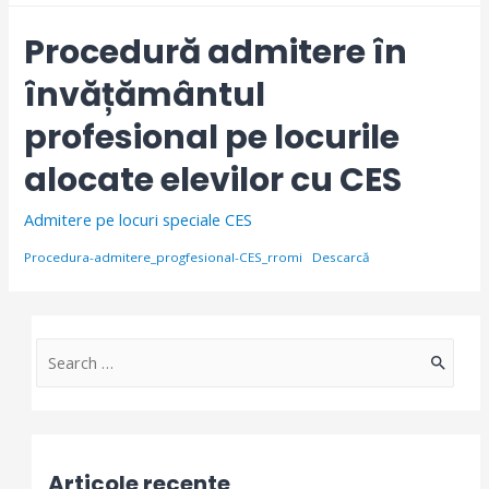
Procedură admitere în
învățământul
profesional pe locurile
alocate elevilor cu CES
Admitere pe locuri speciale CES
Procedura-admitere_progfesional-CES_rromi
Descarcă
S
e
a
r
Articole recente
c