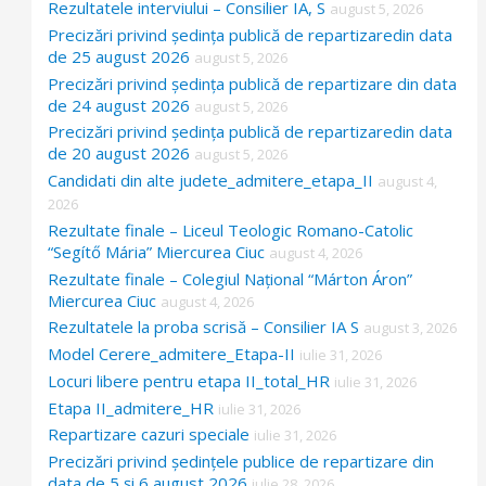
Rezultatele interviului – Consilier IA, S
august 5, 2026
Precizări privind ședința publică de repartizaredin data
de 25 august 2026
august 5, 2026
Precizări privind ședința publică de repartizare din data
de 24 august 2026
august 5, 2026
Precizări privind ședința publică de repartizaredin data
de 20 august 2026
august 5, 2026
Candidati din alte judete_admitere_etapa_II
august 4,
2026
Rezultate finale – Liceul Teologic Romano-Catolic
“Segítő Mária” Miercurea Ciuc
august 4, 2026
Rezultate finale – Colegiul Național “Márton Áron”
Miercurea Ciuc
august 4, 2026
Rezultatele la proba scrisă – Consilier IA S
august 3, 2026
Model Cerere_admitere_Etapa-II
iulie 31, 2026
Locuri libere pentru etapa II_total_HR
iulie 31, 2026
Etapa II_admitere_HR
iulie 31, 2026
Repartizare cazuri speciale
iulie 31, 2026
Precizări privind ședințele publice de repartizare din
data de 5 și 6 august 2026
iulie 28, 2026