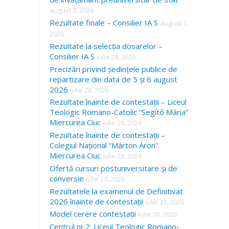
august 7, 2026
Rezultate finale – Consilier IA S
august 7,
2026
Rezultate la selecția dosarelor –
Consilier IA S
iulie 28, 2026
Precizări privind ședințele publice de
repartizare din data de 5 și 6 august
2026
iulie 28, 2026
Rezultate înainte de contestații – Liceul
Teologic Romano-Catolic “Segítő Mária”
Miercurea Ciuc
iulie 28, 2026
Rezultate înainte de contestații –
Colegiul Național “Márton Áron”
Miercurea Ciuc
iulie 28, 2026
Ofertă cursuri postuniversitare și de
conversie
iulie 27, 2026
Rezultatele la examenul de Definitivat
2026 înainte de contestații
iulie 21, 2026
Model cerere contestații
iulie 20, 2026
Centrul nr.2: Liceul Teologic Romano-