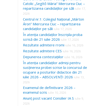
Catolic „Segítő Mária” Miercurea Ciuc –
repartizarea candidaților pe săli
iulie 17,
2026
Centrul nr.1: Colegiul Național „Márton
Áron” Miercurea Ciuc – repartizarea
candidaților pe săli
iulie 17, 2026
În atenția candidaților înscrișila proba
scrisă din 21 iulie 2026
iulie 17, 2026
Rezultate admitere rromi
iulie 16, 2026
Rezultate admitere CES
iulie 16, 2026
Depunerea contestațiilor
iulie 16, 2026
În atenția candidaților admiși pentru
susținerea probei scrise la concursul de
ocupare a posturilor didactice din 21
iulie 2026 – ABSOLVENȚI 2026
iulie 13,
2026
Examenul de definitivare 2026 –
examenul scris
iulie 10, 2026
Anunț post vacant Consilier IA S
iulie 9,
2026