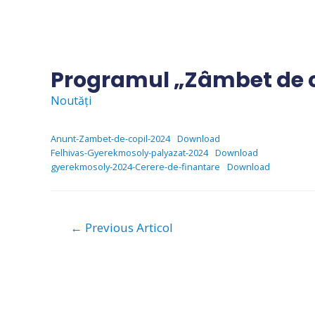
Skip
to
content
Programul „Zâmbet de c
Noutăți
Anunt-Zambet-de-copil-2024
Download
Felhivas-Gyerekmosoly-palyazat-2024
Download
gyerekmosoly-2024-Cerere-de-finantare
Download
Navigare
←
Previous Articol
în
articole