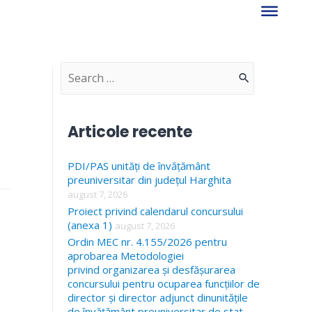
S
e
a
Articole recente
r
PDI/PAS unități de învățământ
c
preuniversitar din județul Harghita
h
august 7, 2026
f
Proiect privind calendarul concursului
(anexa 1)
august 7, 2026
o
Ordin MEC nr. 4.155/2026 pentru
r
aprobarea Metodologiei
privind organizarea și desfășurarea
:
concursului pentru ocuparea funcțiilor de
director și director adjunct dinunitățile
de învățământ preuniversitar de stat