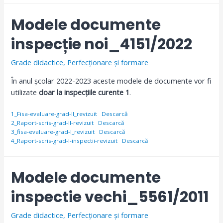
Modele documente
inspecție noi_4151/2022
Grade didactice
,
Perfecționare și formare
În anul școlar 2022-2023 aceste modele de documente vor fi
utilizate
doar la inspecțiile curente 1
.
1_Fisa-evaluare-grad-II_revizuit
Descarcă
2_Raport-scris-grad-II-revizuit
Descarcă
3_fisa-evaluare-grad-I_revizuit
Descarcă
4_Raport-scris-grad-I-inspectii-revizuit
Descarcă
Modele documente
inspectie vechi_5561/2011
Grade didactice
,
Perfecționare și formare