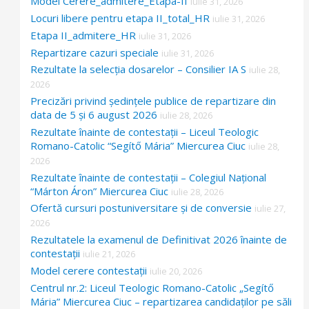
Model Cerere_admitere_Etapa-II
iulie 31, 2026
Locuri libere pentru etapa II_total_HR
iulie 31, 2026
Etapa II_admitere_HR
iulie 31, 2026
Repartizare cazuri speciale
iulie 31, 2026
Rezultate la selecția dosarelor – Consilier IA S
iulie 28,
2026
Precizări privind ședințele publice de repartizare din
data de 5 și 6 august 2026
iulie 28, 2026
Rezultate înainte de contestații – Liceul Teologic
Romano-Catolic “Segítő Mária” Miercurea Ciuc
iulie 28,
2026
Rezultate înainte de contestații – Colegiul Național
“Márton Áron” Miercurea Ciuc
iulie 28, 2026
Ofertă cursuri postuniversitare și de conversie
iulie 27,
2026
Rezultatele la examenul de Definitivat 2026 înainte de
contestații
iulie 21, 2026
Model cerere contestații
iulie 20, 2026
Centrul nr.2: Liceul Teologic Romano-Catolic „Segítő
Mária” Miercurea Ciuc – repartizarea candidaților pe săli