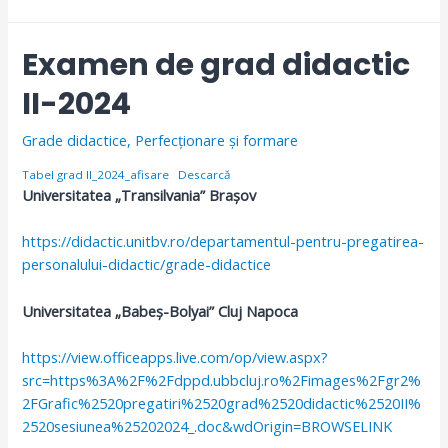
Examen de grad didactic
II-2024
Grade didactice
,
Perfecționare și formare
Tabel grad II_2024_afisare
Descarcă
Universitatea „Transilvania” Brașov
https://didactic.unitbv.ro/departamentul-pentru-pregatirea-
personalului-didactic/grade-didactice
Universitatea „Babeș-Bolyai” Cluj Napoca
https://view.officeapps.live.com/op/view.aspx?
src=https%3A%2F%2Fdppd.ubbcluj.ro%2Fimages%2Fgr2%
2FGrafic%2520pregatiri%2520grad%2520didactic%2520II%
2520sesiunea%25202024_.doc&wdOrigin=BROWSELINK