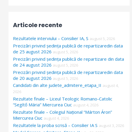
e
a
r
Articole recente
c
h
Rezultatele interviului – Consilier IA, S
august 5, 2026
f
Precizări privind ședința publică de repartizaredin data
de 25 august 2026
o
august 5, 2026
Precizări privind ședința publică de repartizare din data
r
de 24 august 2026
august 5, 2026
:
Precizări privind ședința publică de repartizaredin data
de 20 august 2026
august 5, 2026
Candidati din alte judete_admitere_etapa_II
august 4,
2026
Rezultate finale – Liceul Teologic Romano-Catolic
“Segítő Mária” Miercurea Ciuc
august 4, 2026
Rezultate finale – Colegiul Național “Márton Áron”
Miercurea Ciuc
august 4, 2026
Rezultatele la proba scrisă – Consilier IA S
august 3, 2026