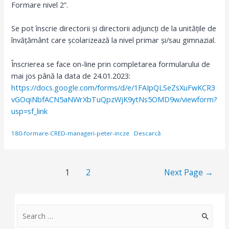
Formare nivel 2”.
Se pot înscrie directorii și directorii adjuncți de la unitățile de
învățământ care școlarizează la nivel primar și/sau gimnazial.
Înscrierea se face on-line prin completarea formularului de
mai jos până la data de 24.01.2023:
https://docs.google.com/forms/d/e/1FAIpQLSeZsXuFwKCR3
vGOqiNbfACN5aNWrXbTuQpzWjK9ytNs5OMD9w/viewform?
usp=sf_link
180-formare-CRED-manageri-peter-incze
Descarcă
Paginație
1
2
Next Page
→
articole
S