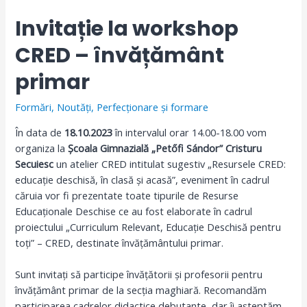
Invitație la workshop
CRED – învățământ
primar
Formări
,
Noutăți
,
Perfecționare și formare
În data de
18.10.2023
în intervalul orar 14.00-18.00 vom
organiza la
Școala Gimnazială „Petőfi Sándor” Cristuru
Secuiesc
un atelier CRED intitulat sugestiv „Resursele CRED:
educație deschisă, în clasă și acasă”, eveniment în cadrul
căruia vor fi prezentate toate tipurile de Resurse
Educaționale Deschise ce au fost elaborate în cadrul
proiectului „Curriculum Relevant, Educație Deschisă pentru
toți” – CRED, destinate învățământului primar.
Sunt invitați să participe învățătorii și profesorii pentru
învățământ primar de la secția maghiară. Recomandăm
participarea cadrelor didactice debutante, dar îi așteptăm