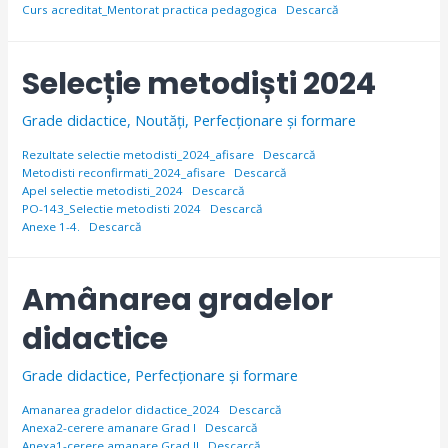
Curs acreditat_Mentorat practica pedagogica
Descarcă
Selecție metodiști 2024
Grade didactice
,
Noutăți
,
Perfecționare și formare
Rezultate selectie metodisti_2024_afisare
Descarcă
Metodisti reconfirmati_2024_afisare
Descarcă
Apel selectie metodisti_2024
Descarcă
PO-143_Selectie metodisti 2024
Descarcă
Anexe 1-4.
Descarcă
Amânarea gradelor
didactice
Grade didactice
,
Perfecționare și formare
Amanarea gradelor didactice_2024
Descarcă
Anexa2-cerere amanare Grad I
Descarcă
Anexa1-cerere amanare Grad II
Descarcă