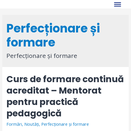
Skip
to
content
Perfecționare și
formare
Perfecționare și formare
Curs de formare continuă
acreditat – Mentorat
pentru practică
pedagogică
Formări
,
Noutăți
,
Perfecționare și formare