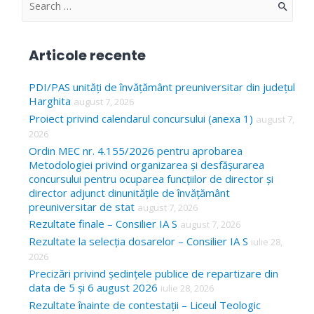
S
e
a
Articole recente
r
c
PDI/PAS unități de învățământ preuniversitar din județul
Harghita
august 7, 2026
h
Proiect privind calendarul concursului (anexa 1)
august 7,
f
2026
o
Ordin MEC nr. 4.155/2026 pentru aprobarea
Metodologiei privind organizarea și desfășurarea
r
concursului pentru ocuparea funcțiilor de director și
:
director adjunct dinunitățile de învățământ
preuniversitar de stat
august 7, 2026
Rezultate finale – Consilier IA S
august 7, 2026
Rezultate la selecția dosarelor – Consilier IA S
iulie 28,
2026
Precizări privind ședințele publice de repartizare din
data de 5 și 6 august 2026
iulie 28, 2026
Rezultate înainte de contestații – Liceul Teologic