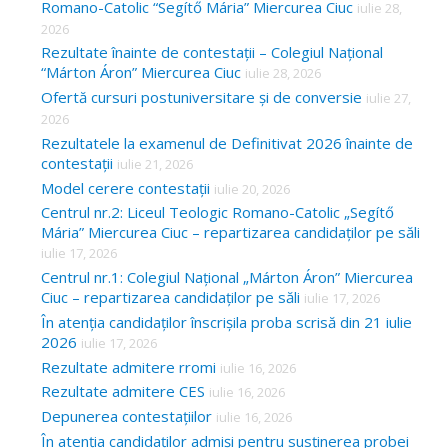
Romano-Catolic “Segítő Mária” Miercurea Ciuc
iulie 28,
2026
Rezultate înainte de contestații – Colegiul Național
“Márton Áron” Miercurea Ciuc
iulie 28, 2026
Ofertă cursuri postuniversitare și de conversie
iulie 27,
2026
Rezultatele la examenul de Definitivat 2026 înainte de
contestații
iulie 21, 2026
Model cerere contestații
iulie 20, 2026
Centrul nr.2: Liceul Teologic Romano-Catolic „Segítő
Mária” Miercurea Ciuc – repartizarea candidaților pe săli
iulie 17, 2026
Centrul nr.1: Colegiul Național „Márton Áron” Miercurea
Ciuc – repartizarea candidaților pe săli
iulie 17, 2026
În atenția candidaților înscrișila proba scrisă din 21 iulie
2026
iulie 17, 2026
Rezultate admitere rromi
iulie 16, 2026
Rezultate admitere CES
iulie 16, 2026
Depunerea contestațiilor
iulie 16, 2026
În atenția candidaților admiși pentru susținerea probei