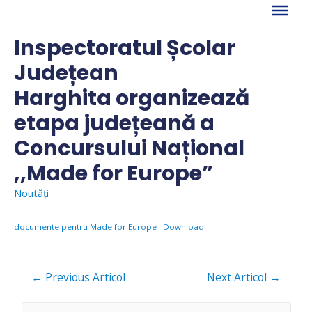
Skip
to
content
Inspectoratul Școlar
Județean
Harghita organizează
etapa județeană a
Concursului Național
,,Made for Europe”
Noutăți
documente pentru Made for Europe
Download
Navigare
←
Previous Articol
Next Articol
→
în
articole