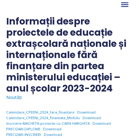
Skip
to
content
Informații despre
proiectele de educație
extrașcolară naționale și
internaționale fără
finanțare din partea
ministerului educației –
anul școlar 2023-2024
Noutăți
Calendare_CPEENI_2024_fara_finantare
Download
Calendare_CPEENI_2024_finantate_MinEdu
Download
Inscriere-MACHETA-proiecte-cu-CAEN-HARGHITA
Download
PRECIZARI-DIPLOME
Download
PRECIZARI-INSCRIERI
Download