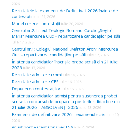
2026
Rezultatele la examenul de Definitivat 2026 înainte de
contestații
iulie 21, 2026
Model cerere contestații
iulie 20, 2026
Centrul nr.2: Liceul Teologic Romano-Catolic „Segítő
Mária” Miercurea Ciuc – repartizarea candidaților pe săli
iulie 17, 2026
Centrul nr.1: Colegiul Național „Márton Áron” Miercurea
Ciuc – repartizarea candidaților pe săli
iulie 17, 2026
În atenția candidaților înscrișila proba scrisă din 21 iulie
2026
iulie 17, 2026
Rezultate admitere rromi
iulie 16, 2026
Rezultate admitere CES
iulie 16, 2026
Depunerea contestațiilor
iulie 16, 2026
În atenția candidaților admiși pentru susținerea probei
scrise la concursul de ocupare a posturilor didactice din
21 iulie 2026 – ABSOLVENȚI 2026
iulie 13, 2026
Examenul de definitivare 2026 – examenul scris
iulie 10,
2026
Anunț post vacant Consilier IA S
iulie 9, 2026