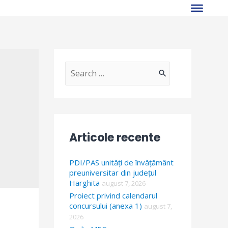
S
e
a
r
Articole recente
c
h
PDI/PAS unități de învățământ
f
preuniversitar din județul
Harghita
august 7, 2026
o
Proiect privind calendarul
r
concursului (anexa 1)
august 7,
2026
: