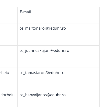
E-mail
ce_martonaron@eduhr.ro
”
ce_joanneskajoni@eduhr.ro
rheiu
ce_tamasiaron@eduhr.ro
Odorheiu
ce_banyaijanos@eduhr.ro