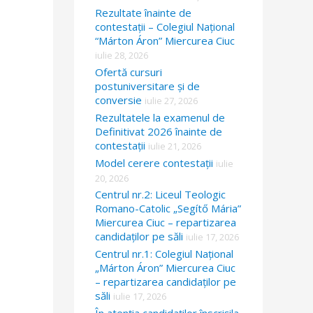
Rezultate înainte de
contestații – Colegiul Național
“Márton Áron” Miercurea Ciuc
iulie 28, 2026
Ofertă cursuri
postuniversitare și de
conversie
iulie 27, 2026
Rezultatele la examenul de
Definitivat 2026 înainte de
contestații
iulie 21, 2026
Model cerere contestații
iulie
20, 2026
Centrul nr.2: Liceul Teologic
Romano-Catolic „Segítő Mária”
Miercurea Ciuc – repartizarea
candidaților pe săli
iulie 17, 2026
Centrul nr.1: Colegiul Național
„Márton Áron” Miercurea Ciuc
– repartizarea candidaților pe
săli
iulie 17, 2026
În atenția candidaților înscrișila