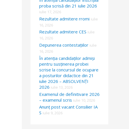
proba scrisă din 21 iulie 2026
iulie 17, 2026
Rezultate admitere rromi
iulie
16, 2026
Rezultate admitere CES
iulie
16, 2026
Depunerea contestațiilor
iulie
16, 2026
În atenția candidaților admiși
pentru susținerea probei
scrise la concursul de ocupare
a posturilor didactice din 21
iulie 2026 – ABSOLVENȚI
2026
iulie 13, 2026
Examenul de definitivare 2026
– examenul scris
iulie 10, 2026
Anunț post vacant Consilier IA
S
iulie 9, 2026