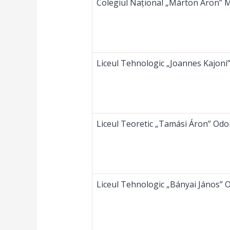
Colegiul Național „Márton Áron” M
Liceul Tehnologic „Joannes Kajoni
Liceul Teoretic „Tamási Áron” Odo
Liceul Tehnologic „Bányai János” 