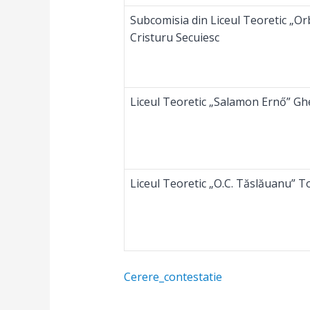
Subcomisia din Liceul Teoretic „Or
Cristuru Secuiesc
Liceul Teoretic „Salamon Ernő” G
Liceul Teoretic „O.C. Tăslăuanu” To
Cerere_contestatie