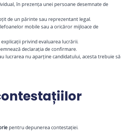
dividual, în prezența unei persoane desemnate de
oțit de un părinte sau reprezentant legal.
elefoanelor mobile sau a oricăror mijloace de
xplicații privind evaluarea lucrării.
semnează declarația de confirmare.
au lucrarea nu aparține candidatului, acesta trebuie să
ontestațiilor
orie
pentru depunerea contestației.