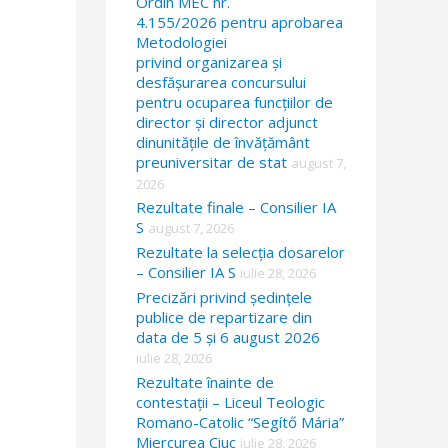
Ordin MEC nr.
4.155/2026 pentru aprobarea
Metodologiei
privind organizarea și
desfășurarea concursului
pentru ocuparea funcțiilor de
director și director adjunct
dinunitățile de învățământ
preuniversitar de stat
august 7,
2026
Rezultate finale – Consilier IA
S
august 7, 2026
Rezultate la selecția dosarelor
– Consilier IA S
iulie 28, 2026
Precizări privind ședințele
publice de repartizare din
data de 5 și 6 august 2026
iulie 28, 2026
Rezultate înainte de
contestații – Liceul Teologic
Romano-Catolic “Segítő Mária”
Miercurea Ciuc
iulie 28, 2026