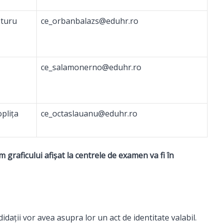
sturu
ce_orbanbalazs@eduhr.ro
ce_salamonerno@eduhr.ro
plița
ce_octaslauanu@eduhr.ro
 graficului afișat la centrele de examen va fi în
didații vor avea asupra lor un act de identitate valabil.