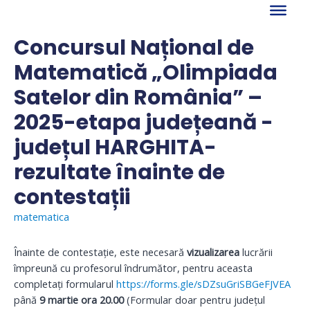
Skip
to
content
Concursul Național de
Matematică „Olimpiada
Satelor din România” –
2025-etapa județeană -
județul HARGHITA-
rezultate înainte de
contestații
matematica
Înainte de contestație, este necesară
vizualizarea
lucrării
împreună cu profesorul îndrumător, pentru aceasta
completați formularul
https://forms.gle/sDZsuGriSBGeFJVEA
până
9 martie ora 20.00
(Formular doar pentru județul