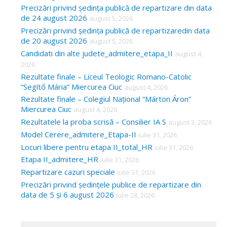
Precizări privind ședința publică de repartizare din data
de 24 august 2026
august 5, 2026
Precizări privind ședința publică de repartizaredin data
de 20 august 2026
august 5, 2026
Candidati din alte judete_admitere_etapa_II
august 4,
2026
Rezultate finale – Liceul Teologic Romano-Catolic
“Segítő Mária” Miercurea Ciuc
august 4, 2026
Rezultate finale – Colegiul Național “Márton Áron”
Miercurea Ciuc
august 4, 2026
Rezultatele la proba scrisă – Consilier IA S
august 3, 2026
Model Cerere_admitere_Etapa-II
iulie 31, 2026
Locuri libere pentru etapa II_total_HR
iulie 31, 2026
Etapa II_admitere_HR
iulie 31, 2026
Repartizare cazuri speciale
iulie 31, 2026
Precizări privind ședințele publice de repartizare din
data de 5 și 6 august 2026
iulie 28, 2026