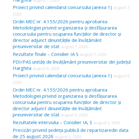
h
Proiect privind calendarul concursului (anexa 1)
august 7,
f
2026
o
Ordin MEC nr. 4.155/2026 pentru aprobarea
Metodologiei privind organizarea și desfășurarea
r
concursului pentru ocuparea funcțiilor de director și
:
director adjunct dinunitățile de învățământ
preuniversitar de stat
august 7, 2026
Rezultate finale – Consilier IA S
august 7, 2026
PDI/PAS unități de învățământ preuniversitar din județul
Harghita
august 6, 2026
Proiect privind calendarul concursului (anexa 1)
august 6,
2026
Ordin MEC nr. 4.155/2026 pentru aprobarea
Metodologiei privind organizarea și desfășurarea
concursului pentru ocuparea funcțiilor de director și
director adjunct dinunitățile de învățământ
preuniversitar de stat
august 6, 2026
Rezultatele interviului – Consilier IA, S
august 5, 2026
Precizări privind ședința publică de repartizaredin data
de 25 august 2026
august 5, 2026