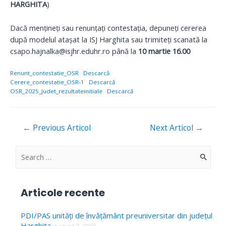
HARGHITA
)
Dacă mențineți sau renunțați contestația, depuneți cererea
după modelul atașat la ISJ Harghita sau trimiteți scanată la
csapo.hajnalka@isjhr.eduhr.ro până la
10 martie 16.00
Renunt_contestatie_OSR
Descarcă
Cerere_contestatie_OSR-1
Descarcă
OSR_2025_Judet_rezultateinitiale
Descarcă
Navigare
←
Previous Articol
Next Articol
→
în
articole
S
e
a
Articole recente
r
c
PDI/PAS unități de învățământ preuniversitar din județul
Harghita
august 7, 2026