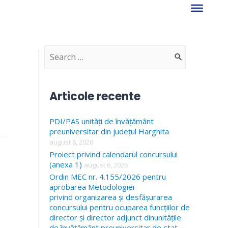
S
e
a
Articole recente
r
PDI/PAS unități de învățământ
c
preuniversitar din județul Harghita
h
august 6, 2026
f
Proiect privind calendarul concursului
(anexa 1)
august 6, 2026
o
Ordin MEC nr. 4.155/2026 pentru
r
aprobarea Metodologiei
privind organizarea și desfășurarea
:
concursului pentru ocuparea funcțiilor de
director și director adjunct dinunitățile
de învățământ preuniversitar de stat