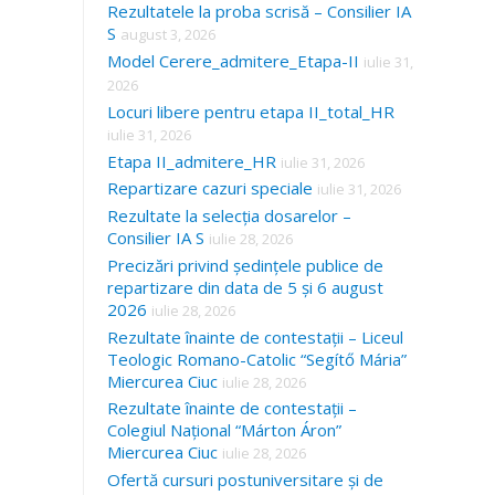
Rezultatele la proba scrisă – Consilier IA
S
august 3, 2026
Model Cerere_admitere_Etapa-II
iulie 31,
2026
Locuri libere pentru etapa II_total_HR
iulie 31, 2026
Etapa II_admitere_HR
iulie 31, 2026
Repartizare cazuri speciale
iulie 31, 2026
Rezultate la selecția dosarelor –
Consilier IA S
iulie 28, 2026
Precizări privind ședințele publice de
repartizare din data de 5 și 6 august
2026
iulie 28, 2026
Rezultate înainte de contestații – Liceul
Teologic Romano-Catolic “Segítő Mária”
Miercurea Ciuc
iulie 28, 2026
Rezultate înainte de contestații –
Colegiul Național “Márton Áron”
Miercurea Ciuc
iulie 28, 2026
Ofertă cursuri postuniversitare și de