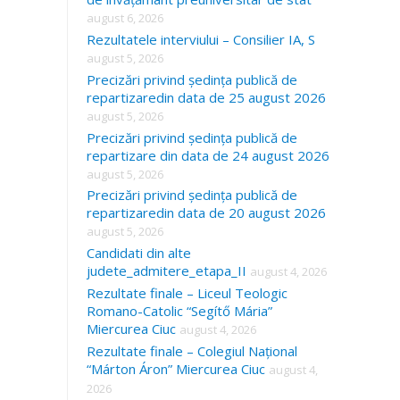
august 6, 2026
Rezultatele interviului – Consilier IA, S
august 5, 2026
Precizări privind ședința publică de
repartizaredin data de 25 august 2026
august 5, 2026
Precizări privind ședința publică de
repartizare din data de 24 august 2026
august 5, 2026
Precizări privind ședința publică de
repartizaredin data de 20 august 2026
august 5, 2026
Candidati din alte
judete_admitere_etapa_II
august 4, 2026
Rezultate finale – Liceul Teologic
Romano-Catolic “Segítő Mária”
Miercurea Ciuc
august 4, 2026
Rezultate finale – Colegiul Național
“Márton Áron” Miercurea Ciuc
august 4,
2026