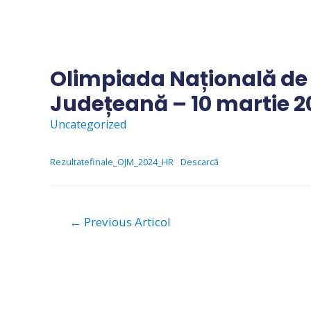
Skip
to
content
Olimpiada Națională de
Județeană – 10 martie 20
Uncategorized
Rezultatefinale_OJM_2024_HR
Descarcă
Navigare
←
Previous Articol
în
articole