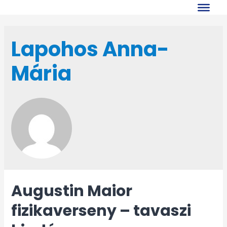
Skip
to
content
Lapohos Anna-
Mária
Augustin Maior
fizikaverseny – tavaszi