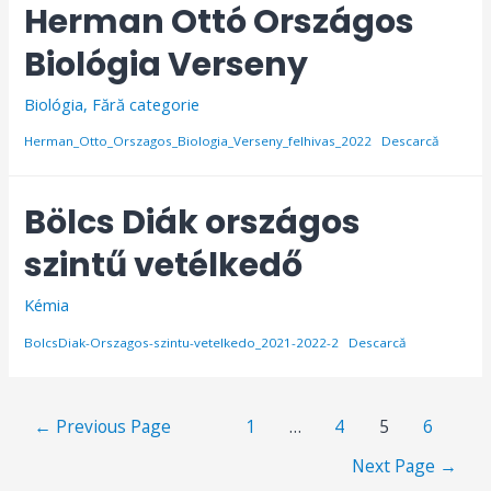
Herman Ottó Országos
Biológia Verseny
Biológia
,
Fără categorie
Herman_Otto_Orszagos_Biologia_Verseny_felhivas_2022
Descarcă
Bölcs Diák országos
szintű vetélkedő
Kémia
BolcsDiak-Orszagos-szintu-vetelkedo_2021-2022-2
Descarcă
Bejegyzések
←
Previous Page
1
…
4
5
6
lapozása
Next Page
→