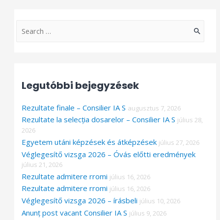
S
e
a
r
Legutóbbi bejegyzések
c
h
Rezultate finale – Consilier IA S
augusztus 7, 2026
f
Rezultate la selecția dosarelor – Consilier IA S
július 28,
o
2026
Egyetem utáni képzések és átképzések
július 27, 2026
r
Véglegesítő vizsga 2026 – Óvás előtti eredmények
:
július 21, 2026
Rezultate admitere rromi
július 16, 2026
Rezultate admitere rromi
július 16, 2026
Véglegesítő vizsga 2026 – írásbeli
július 10, 2026
Anunț post vacant Consilier IA S
július 9, 2026