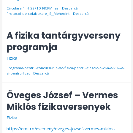
Circulara_1_-HSSP10_FICPM_Iasi
Descarcă
Protocol-de-colaborare_ISJ_Mehedinti
Descarcă
A fizika tantárgyverseny
programja
Fizika
Programa-pentru-concursurile-de-fizica-pentru-clasele-a-VI-a-a-VIII-–a-
si-pentru-liceu
Descarcă
Öveges József – Vermes
Miklós fizikaversenyek
Fizika
https://emt.ro/esemeny/oveges-jozsef-vermes-miklos-