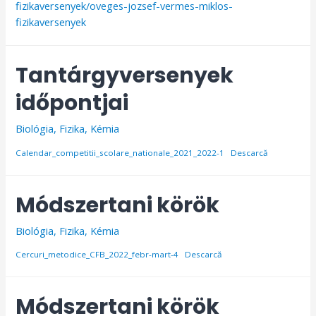
fizikaversenyek/oveges-jozsef-vermes-miklos-
fizikaversenyek
Tantárgyversenyek
időpontjai
Biológia
,
Fizika
,
Kémia
Calendar_competitii_scolare_nationale_2021_2022-1
Descarcă
Módszertani körök
Biológia
,
Fizika
,
Kémia
Cercuri_metodice_CFB_2022_febr-mart-4
Descarcă
Módszertani körök