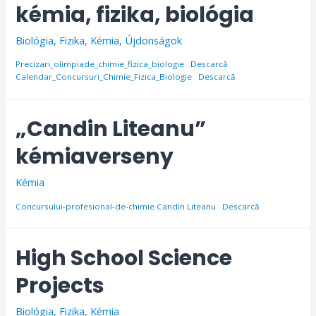
kémia, fizika, biológia
Biológia
,
Fizika
,
Kémia
,
Újdonságok
Precizari_olimpiade_chimie_fizica_biologie
Descarcă
Calendar_Concursuri_Chimie_Fizica_Biologie
Descarcă
„Candin Liteanu”
kémiaverseny
Kémia
Concursului-profesional-de-chimie Candin Liteanu
Descarcă
High School Science
Projects
Biológia
,
Fizika
,
Kémia