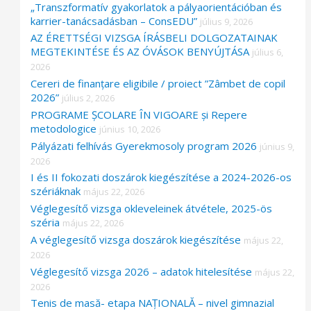
„Transzformatív gyakorlatok a pályaorientációban és
karrier-tanácsadásban – ConsEDU”
július 9, 2026
AZ ÉRETTSÉGI VIZSGA ÍRÁSBELI DOLGOZATAINAK
MEGTEKINTÉSE ÉS AZ ÓVÁSOK BENYÚJTÁSA
július 6,
2026
Cereri de finanțare eligibile / proiect ”Zâmbet de copil
2026”
július 2, 2026
PROGRAME ȘCOLARE ÎN VIGOARE și Repere
metodologice
június 10, 2026
Pályázati felhívás Gyerekmosoly program 2026
június 9,
2026
I és II fokozati doszárok kiegészítése a 2024-2026-os
szériáknak
május 22, 2026
Véglegesítő vizsga okleveleinek átvétele, 2025-ös
széria
május 22, 2026
A véglegesítő vizsga doszárok kiegészítése
május 22,
2026
Véglegesítő vizsga 2026 – adatok hitelesítése
május 22,
2026
Tenis de masă- etapa NAȚIONALĂ – nivel gimnazial