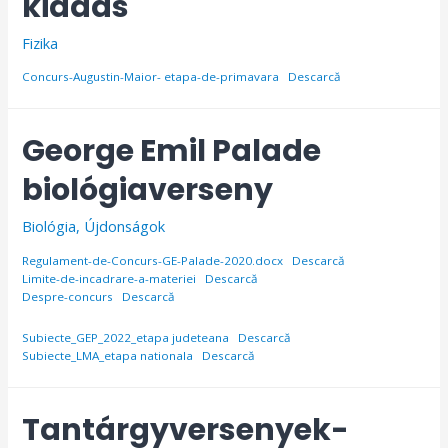
kiadás
Fizika
Concurs-Augustin-Maior- etapa-de-primavara
Descarcă
George Emil Palade
biológiaverseny
Biológia
,
Újdonságok
Regulament-de-Concurs-GE-Palade-2020.docx
Descarcă
Limite-de-incadrare-a-materiei
Descarcă
Despre-concurs
Descarcă
Subiecte_GEP_2022_etapa judeteana
Descarcă
Subiecte_LMA_etapa nationala
Descarcă
Tantárgyversenyek-