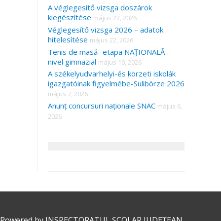
A véglegesítő vizsga doszárok
kiegészítése
május 22, 2026
Véglegesítő vizsga 2026 – adatok
hitelesítése
május 22, 2026
Tenis de masă- etapa NAȚIONALĂ –
nivel gimnazial
május 10, 2026
A székelyudvarhelyi-és körzeti iskolák
igazgatóinak figyelmébe-Sulibörze 2026
május 7, 2026
Anunț concursuri naționale SNAC
május 6,
2026
 Powered by
INSPECTORATUL ȘCOLAR JUDEȚEAN