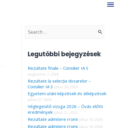
S
e
a
Legutóbbi bejegyzések
r
Rezultate finale – Consilier IA S
c
augusztus 7, 2026
h
Rezultate la selecția dosarelor –
f
Consilier IA S
július 28, 2026
Egyetem utáni képzések és átképzések
o
július 27, 2026
r
Véglegesítő vizsga 2026 – Óvás előtti
eredmények
július 21, 2026
:
Rezultate admitere rromi
július 16, 2026
Rezultate admitere rromi
július 16, 2026