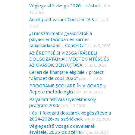
Véglegesítő vizsga 2026 – írásbeli
július
10, 2026
Anunț post vacant Consilier IA S
július 9,
2026
„Transzformatív gyakorlatok a
pályaorientációban és karrier-
tanácsadásban – ConsEDU”
július 9, 2026
AZ ÉRETTSÉGI VIZSGA ÍRÁSBELI
DOLGOZATAINAK MEGTEKINTÉSE ÉS
AZ ÓVÁSOK BENYÚJTÁSA
július 6, 2026
Cereri de finanțare eligibile / proiect
”Zâmbet de copil 2026”
július 2, 2026
PROGRAME ȘCOLARE ÎN VIGOARE și
Repere metodologice
június 10, 2026
Pályázati felhívás Gyerekmosoly
program 2026
június 9, 2026
I és II fokozati doszárok kiegészítése a
2024-2026-os szériáknak
május 22, 2026
Véglegesítő vizsga okleveleinek
átvétele, 2025-ös széria
május 22, 2026