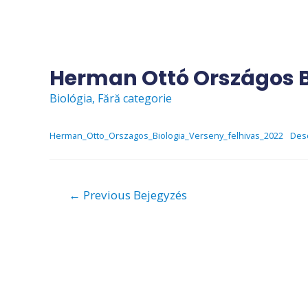
Skip
to
content
Herman Ottó Országos B
Biológia
,
Fără categorie
Herman_Otto_Orszagos_Biologia_Verseny_felhivas_2022
Des
Bejegyzés
←
Previous Bejegyzés
navigáció