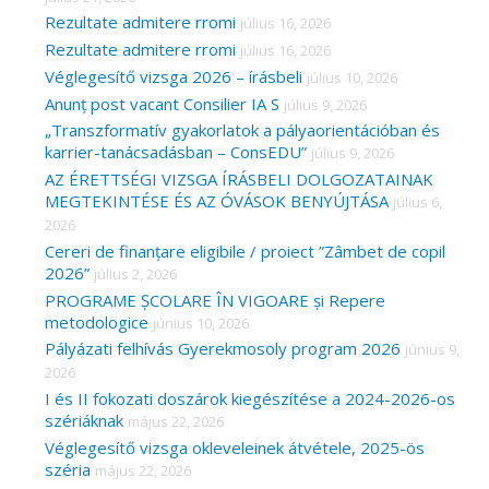
Rezultate admitere rromi
július 16, 2026
Rezultate admitere rromi
július 16, 2026
Véglegesítő vizsga 2026 – írásbeli
július 10, 2026
Anunț post vacant Consilier IA S
július 9, 2026
„Transzformatív gyakorlatok a pályaorientációban és
karrier-tanácsadásban – ConsEDU”
július 9, 2026
AZ ÉRETTSÉGI VIZSGA ÍRÁSBELI DOLGOZATAINAK
MEGTEKINTÉSE ÉS AZ ÓVÁSOK BENYÚJTÁSA
július 6,
2026
Cereri de finanțare eligibile / proiect ”Zâmbet de copil
2026”
július 2, 2026
PROGRAME ȘCOLARE ÎN VIGOARE și Repere
metodologice
június 10, 2026
Pályázati felhívás Gyerekmosoly program 2026
június 9,
2026
I és II fokozati doszárok kiegészítése a 2024-2026-os
szériáknak
május 22, 2026
Véglegesítő vizsga okleveleinek átvétele, 2025-ös
széria
május 22, 2026