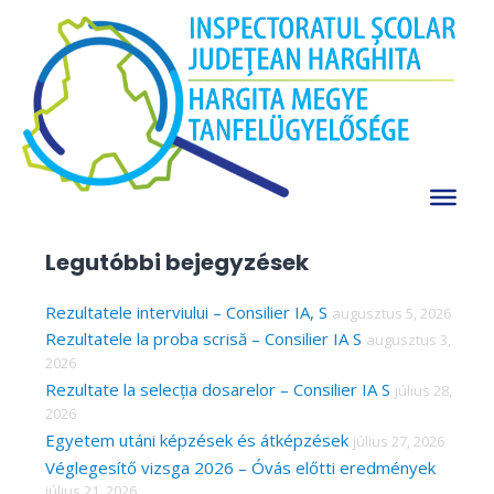
Skip
Minden gyermek az óvodába országos
to
program
content
A jelenlegi oldal feltöltés alatt van!
Köszönjük a megértésüket.
A régi oldal itt érhető el.
S
e
a
Legutóbbi bejegyzések
r
c
Rezultatele interviului – Consilier IA, S
augusztus 5, 2026
Rezultatele la proba scrisă – Consilier IA S
augusztus 3,
h
2026
f
Rezultate la selecția dosarelor – Consilier IA S
július 28,
o
2026
r
Egyetem utáni képzések és átképzések
július 27, 2026
Véglegesítő vizsga 2026 – Óvás előtti eredmények
:
július 21, 2026