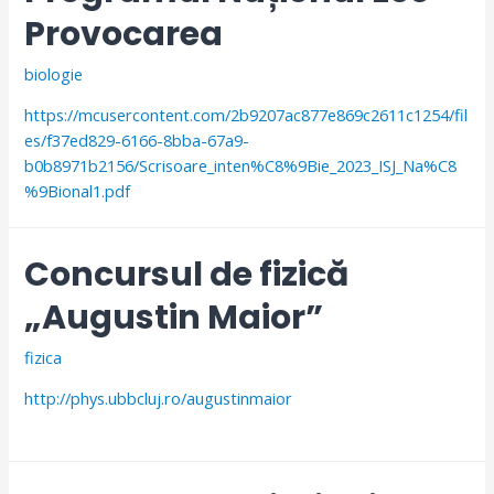
Provocarea
biologie
https://mcusercontent.com/2b9207ac877e869c2611c1254/fil
es/f37ed829-6166-8bba-67a9-
b0b8971b2156/Scrisoare_inten%C8%9Bie_2023_ISJ_Na%C8
%9Bional1.pdf
Concursul de fizică
„Augustin Maior”
fizica
http://phys.ubbcluj.ro/augustinmaior