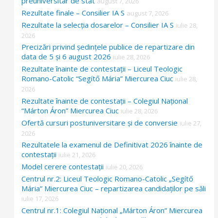
preuniversitar de stat
august 7, 2026
Rezultate finale – Consilier IA S
august 7, 2026
Rezultate la selecția dosarelor – Consilier IA S
iulie 28,
2026
Precizări privind ședințele publice de repartizare din
data de 5 și 6 august 2026
iulie 28, 2026
Rezultate înainte de contestații – Liceul Teologic
Romano-Catolic “Segítő Mária” Miercurea Ciuc
iulie 28,
2026
Rezultate înainte de contestații – Colegiul Național
“Márton Áron” Miercurea Ciuc
iulie 28, 2026
Ofertă cursuri postuniversitare și de conversie
iulie 27,
2026
Rezultatele la examenul de Definitivat 2026 înainte de
contestații
iulie 21, 2026
Model cerere contestații
iulie 20, 2026
Centrul nr.2: Liceul Teologic Romano-Catolic „Segítő
Mária” Miercurea Ciuc – repartizarea candidaților pe săli
iulie 17, 2026
Centrul nr.1: Colegiul Național „Márton Áron” Miercurea