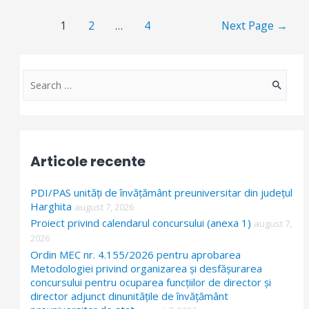
Paginație
1
2
…
4
Next Page
→
articole
S
e
a
r
Articole recente
c
h
PDI/PAS unități de învățământ preuniversitar din județul
f
Harghita
august 7, 2026
Proiect privind calendarul concursului (anexa 1)
o
august 7,
2026
r
Ordin MEC nr. 4.155/2026 pentru aprobarea
:
Metodologiei privind organizarea și desfășurarea
concursului pentru ocuparea funcțiilor de director și
director adjunct dinunitățile de învățământ