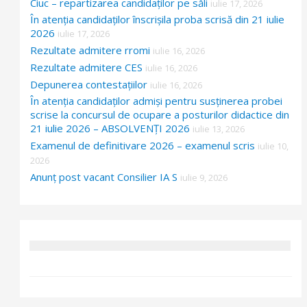
Ciuc – repartizarea candidaților pe săli
iulie 17, 2026
În atenția candidaților înscrișila proba scrisă din 21 iulie
2026
iulie 17, 2026
Rezultate admitere rromi
iulie 16, 2026
Rezultate admitere CES
iulie 16, 2026
Depunerea contestațiilor
iulie 16, 2026
În atenția candidaților admiși pentru susținerea probei
scrise la concursul de ocupare a posturilor didactice din
21 iulie 2026 – ABSOLVENȚI 2026
iulie 13, 2026
Examenul de definitivare 2026 – examenul scris
iulie 10,
2026
Anunț post vacant Consilier IA S
iulie 9, 2026