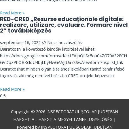
Read More »
RED-CRED „Resurse educaționale digitale:
realizare, utilizare, evaluare. Formare nivel
2” továbbképzés
szeptember 16, 2022
Nincs hozzászólás
Bairatkozni a következő kérdőív kitöltésével lehet:
https://docs.google.com/forms/d/e/1FAIpQLSc5ou04ZG70A32FCH
GVDqxPhOBKcloU4bjLbyHwGAAgUa7SSw/viewform?usp=sf_link
Beiratkozhat minden olyan általános iskolában tanító tanár (felső
tagozat), aki még nem vett részt a CRED projekt képzésein.
Read More »
Copyright © 2026
INSPECTORATUL ȘCOLAR JUDEȚEAN
HARGHITA - HARGITA MEGYEI TANFELÜGYELŐSÉG
|
Powered by
INSPECTORATUL ȘCOLAR JUDEȚEAN