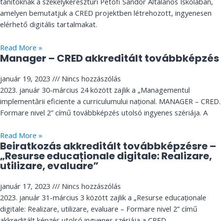
tanítóknak a székelykeresztúri Petőfi Sándor Általános Iskolában,
amelyen bemutatjuk a CRED projektben létrehozott, ingyenesen
elérhető digitális tartalmakat.
Read More »
Manager – CRED akkreditált továbbképzés
január 19, 2023
Nincs hozzászólás
2023. január 30-március 24 között zajlik a „Managementul
implementării eficiente a curriculumului național. MANAGER – CRED.
Formare nivel 2” című továbbképzés utolsó ingyenes szériája. A
Read More »
Beiratkozás akkreditált továbbképzésre –
„Resurse educaționale digitale: Realizare,
utilizare, evaluare”
január 17, 2023
Nincs hozzászólás
2023. január 31-március 3 között zajlik a „Resurse educaționale
digitale: Realizare, utilizare, evaluare – Formare nivel 2” című
akkreditált képzés utolsó ingyenes szériája a CRED