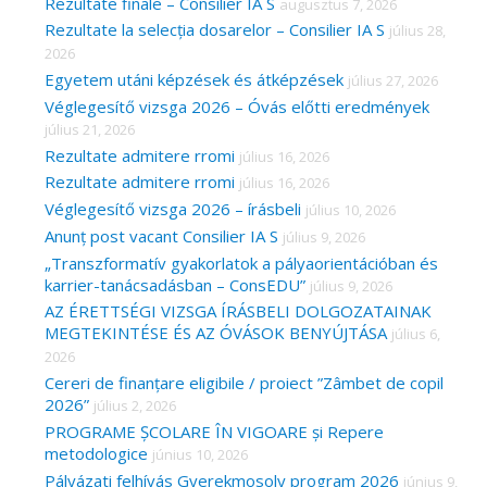
c
Rezultate finale – Consilier IA S
augusztus 7, 2026
Rezultate la selecția dosarelor – Consilier IA S
július 28,
h
2026
f
Egyetem utáni képzések és átképzések
július 27, 2026
o
Véglegesítő vizsga 2026 – Óvás előtti eredmények
r
július 21, 2026
Rezultate admitere rromi
július 16, 2026
:
Rezultate admitere rromi
július 16, 2026
Véglegesítő vizsga 2026 – írásbeli
július 10, 2026
Anunț post vacant Consilier IA S
július 9, 2026
„Transzformatív gyakorlatok a pályaorientációban és
karrier-tanácsadásban – ConsEDU”
július 9, 2026
AZ ÉRETTSÉGI VIZSGA ÍRÁSBELI DOLGOZATAINAK
MEGTEKINTÉSE ÉS AZ ÓVÁSOK BENYÚJTÁSA
július 6,
2026
Cereri de finanțare eligibile / proiect ”Zâmbet de copil
2026”
július 2, 2026
PROGRAME ȘCOLARE ÎN VIGOARE și Repere
metodologice
június 10, 2026
Pályázati felhívás Gyerekmosoly program 2026
június 9,