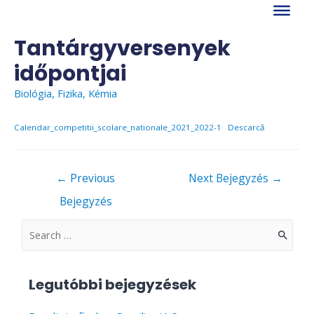
Skip
to
content
Tantárgyversenyek
időpontjai
Biológia
,
Fizika
,
Kémia
Calendar_competitii_scolare_nationale_2021_2022-1
Descarcă
Bejegyzés
←
Previous
Next Bejegyzés
→
navigáció
Bejegyzés
S
e
a
Legutóbbi bejegyzések
r