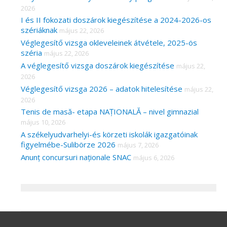
2026
I és II fokozati doszárok kiegészítése a 2024-2026-os
szériáknak
május 22, 2026
Véglegesítő vizsga okleveleinek átvétele, 2025-ös
széria
május 22, 2026
A véglegesítő vizsga doszárok kiegészítése
május 22,
2026
Véglegesítő vizsga 2026 – adatok hitelesítése
május 22,
2026
Tenis de masă- etapa NAȚIONALĂ – nivel gimnazial
május 10, 2026
A székelyudvarhelyi-és körzeti iskolák igazgatóinak
figyelmébe-Sulibörze 2026
május 7, 2026
Anunț concursuri naționale SNAC
május 6, 2026