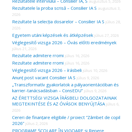
c
Rezultatele interviului – Consilier IA, S
augusztus 5, 2026
Rezultatele la proba scrisă – Consilier IA S
augusztus 3,
h
2026
f
Rezultate la selecția dosarelor – Consilier IA S
július 28,
o
2026
r
Egyetem utáni képzések és átképzések
július 27, 2026
Véglegesítő vizsga 2026 – Óvás előtti eredmények
:
július 21, 2026
Rezultate admitere rromi
július 16, 2026
Rezultate admitere rromi
július 16, 2026
Véglegesítő vizsga 2026 – írásbeli
július 10, 2026
Anunț post vacant Consilier IA S
július 9, 2026
„Transzformatív gyakorlatok a pályaorientációban és
karrier-tanácsadásban – ConsEDU”
július 9, 2026
AZ ÉRETTSÉGI VIZSGA ÍRÁSBELI DOLGOZATAINAK
MEGTEKINTÉSE ÉS AZ ÓVÁSOK BENYÚJTÁSA
július 6,
2026
Cereri de finanțare eligibile / proiect ”Zâmbet de copil
2026”
július 2, 2026
PROGRAME ȘCOLARE ÎN VIGOARE și Repere