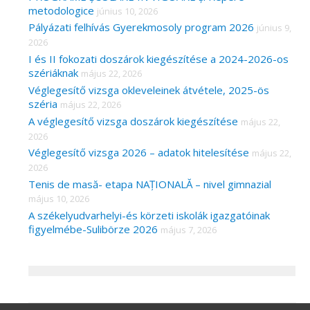
metodologice
június 10, 2026
Pályázati felhívás Gyerekmosoly program 2026
június 9,
2026
I és II fokozati doszárok kiegészítése a 2024-2026-os
szériáknak
május 22, 2026
Véglegesítő vizsga okleveleinek átvétele, 2025-ös
széria
május 22, 2026
A véglegesítő vizsga doszárok kiegészítése
május 22,
2026
Véglegesítő vizsga 2026 – adatok hitelesítése
május 22,
2026
Tenis de masă- etapa NAȚIONALĂ – nivel gimnazial
május 10, 2026
A székelyudvarhelyi-és körzeti iskolák igazgatóinak
figyelmébe-Sulibörze 2026
május 7, 2026