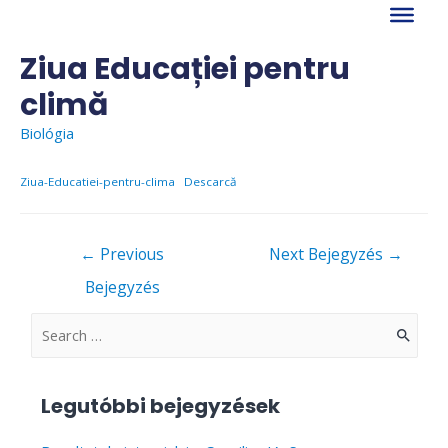
Skip
to
content
Ziua Educației pentru
climă
Biológia
Ziua-Educatiei-pentru-clima
Descarcă
Bejegyzés
←
Previous
Next Bejegyzés
→
navigáció
Bejegyzés
S
e
a
Legutóbbi bejegyzések
r