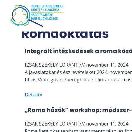
Skip
to
content
Romaoktatás
Integrált intézkedések a roma kö
IZSAK SZEKELY LORANT
november 11, 2024
A javaslatokat és észrevételeket 2024. november
https://mfe.gov.ro/peo-ghidul-solicitantului-m
Detalii »
„Roma hősök” workshop: módszer-
IZSAK SZEKELY LORANT
november 11, 2024
Roma fiatalokat tanítasz vagy mentorálsz, és fo