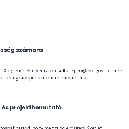
zösség számára
 20-ig lehet elküldeni a consultare.peo@mfe.gov.ro címre.
asuri-integrate-pentru-comunitatea-roma
 és projektbemutató
ntosnak tartod, hogy meg tudd erősíteni őket az