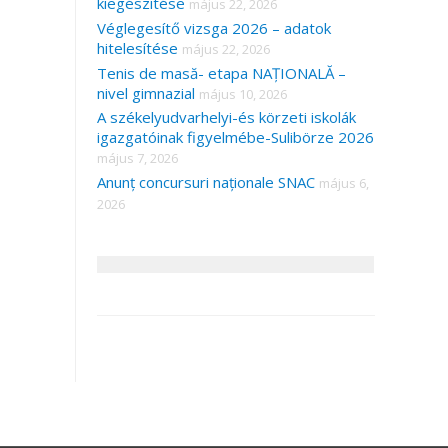
kiegészítése
május 22, 2026
Véglegesítő vizsga 2026 – adatok
hitelesítése
május 22, 2026
Tenis de masă- etapa NAȚIONALĂ –
nivel gimnazial
május 10, 2026
A székelyudvarhelyi-és körzeti iskolák
igazgatóinak figyelmébe-Sulibörze 2026
május 7, 2026
Anunț concursuri naționale SNAC
május 6,
2026