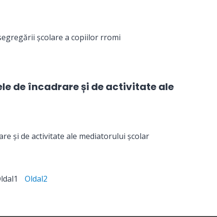
gregării școlare a copiilor rromi
e de încadrare și de activitate ale
e și de activitate ale mediatorului școlar
ldal
1
Oldal
2