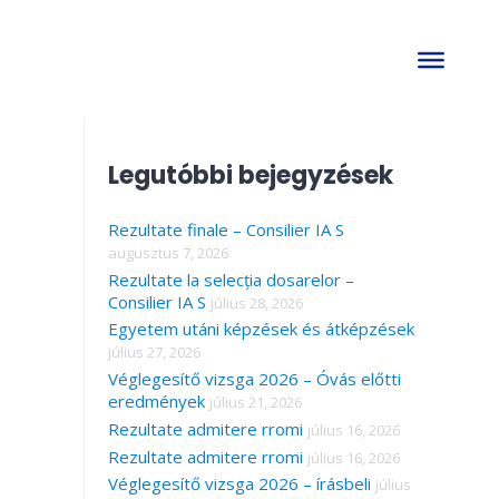
S
e
a
Legutóbbi bejegyzések
r
Rezultate finale – Consilier IA S
c
augusztus 7, 2026
h
Rezultate la selecția dosarelor –
f
Consilier IA S
július 28, 2026
Egyetem utáni képzések és átképzések
o
július 27, 2026
r
Véglegesítő vizsga 2026 – Óvás előtti
eredmények
július 21, 2026
:
Rezultate admitere rromi
július 16, 2026
Rezultate admitere rromi
július 16, 2026
Véglegesítő vizsga 2026 – írásbeli
július