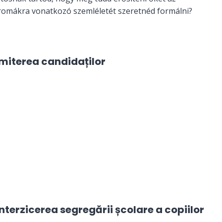
romákra vonatkozó szemléletét szeretnéd formálni?
miterea candidaților
terzicerea segregării școlare a copiilor