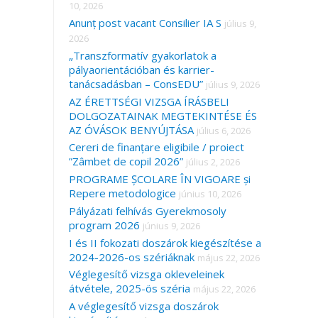
10, 2026
Anunț post vacant Consilier IA S
július 9,
2026
„Transzformatív gyakorlatok a
pályaorientációban és karrier-
tanácsadásban – ConsEDU”
július 9, 2026
AZ ÉRETTSÉGI VIZSGA ÍRÁSBELI
DOLGOZATAINAK MEGTEKINTÉSE ÉS
AZ ÓVÁSOK BENYÚJTÁSA
július 6, 2026
Cereri de finanțare eligibile / proiect
”Zâmbet de copil 2026”
július 2, 2026
PROGRAME ȘCOLARE ÎN VIGOARE și
Repere metodologice
június 10, 2026
Pályázati felhívás Gyerekmosoly
program 2026
június 9, 2026
I és II fokozati doszárok kiegészítése a
2024-2026-os szériáknak
május 22, 2026
Véglegesítő vizsga okleveleinek
átvétele, 2025-ös széria
május 22, 2026
A véglegesítő vizsga doszárok