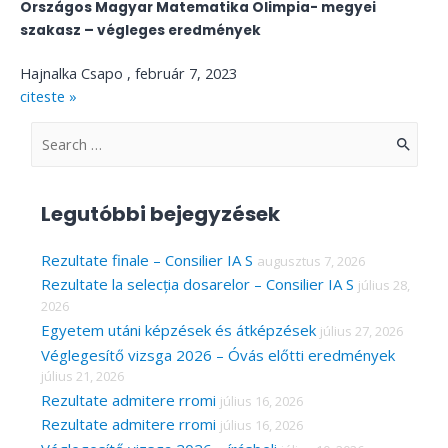
Országos Magyar Matematika Olimpia- megyei
szakasz – végleges eredmények
Hajnalka Csapo
február 7, 2023
citeste »
S
e
a
Legutóbbi bejegyzések
r
c
Rezultate finale – Consilier IA S
augusztus 7, 2026
Rezultate la selecția dosarelor – Consilier IA S
július 28,
h
2026
f
Egyetem utáni képzések és átképzések
július 27, 2026
o
Véglegesítő vizsga 2026 – Óvás előtti eredmények
r
július 21, 2026
Rezultate admitere rromi
július 16, 2026
:
Rezultate admitere rromi
július 16, 2026