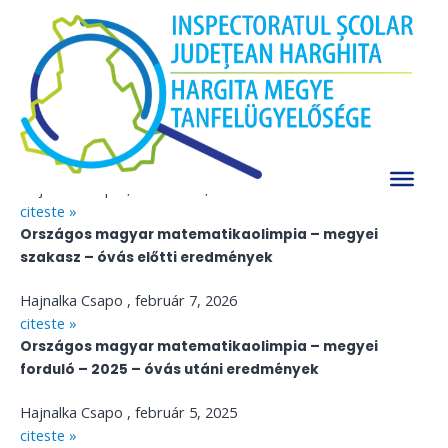
Skip
Matematika
to
A jelenlegi oldal feltöltés alatt van!
content
Köszönjük a megértésüket.
A régi oldal itt érhető el.
Országos magyar matematikaolimpia – megyei
forduló – 2026 – óvás utáni eredmények
Hajnalka Csapo
február 10, 2026
citeste »
Országos magyar matematikaolimpia – megyei
szakasz – óvás előtti eredmények
Hajnalka Csapo
február 7, 2026
citeste »
Országos magyar matematikaolimpia – megyei
forduló – 2025 – óvás utáni eredmények
Hajnalka Csapo
február 5, 2025
citeste »