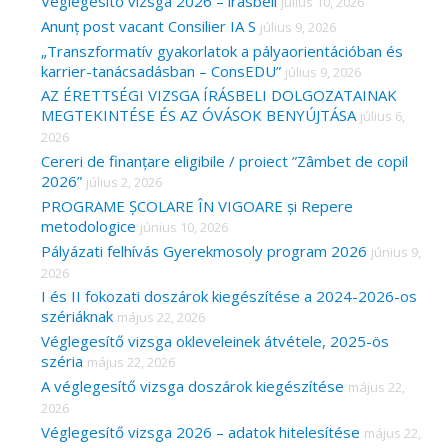
Véglegesítő vizsga 2026 – írásbeli
július 10, 2026
Anunț post vacant Consilier IA S
július 9, 2026
„Transzformatív gyakorlatok a pályaorientációban és
karrier-tanácsadásban – ConsEDU”
július 9, 2026
AZ ÉRETTSÉGI VIZSGA ÍRÁSBELI DOLGOZATAINAK
MEGTEKINTÉSE ÉS AZ ÓVÁSOK BENYÚJTÁSA
július 6,
2026
Cereri de finanțare eligibile / proiect ”Zâmbet de copil
2026”
július 2, 2026
PROGRAME ȘCOLARE ÎN VIGOARE și Repere
metodologice
június 10, 2026
Pályázati felhívás Gyerekmosoly program 2026
június 9,
2026
I és II fokozati doszárok kiegészítése a 2024-2026-os
szériáknak
május 22, 2026
Véglegesítő vizsga okleveleinek átvétele, 2025-ös
széria
május 22, 2026
A véglegesítő vizsga doszárok kiegészítése
május 22,
2026
Véglegesítő vizsga 2026 – adatok hitelesítése
május 22,