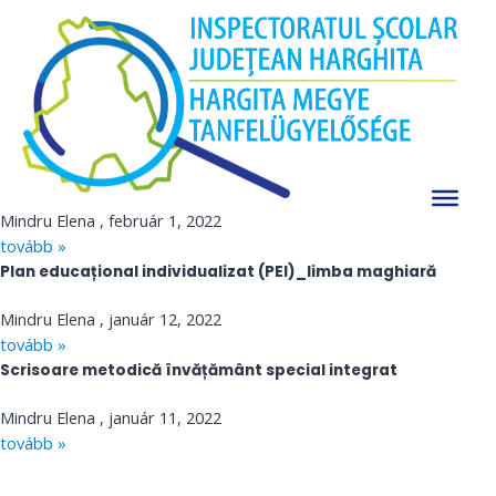
Speciális, speciális integrált oktatás
Skip
A jelenlegi oldal feltöltés alatt van!
to
Köszönjük a megértésüket.
content
A régi oldal itt érhető el.
A szakterület menedzsmentje - összehangolás,
tanácsadás, ellenőrzés
Cercuri pedagogice învățământ special, consilieri, logopezi
Mindru Elena
február 1, 2022
tovább »
Plan educațional individualizat (PEI)_limba maghiară
Mindru Elena
január 12, 2022
tovább »
Scrisoare metodică învățământ special integrat
Mindru Elena
január 11, 2022
tovább »