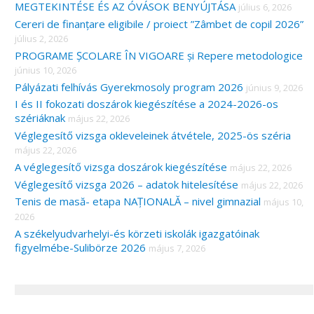
MEGTEKINTÉSE ÉS AZ ÓVÁSOK BENYÚJTÁSA
július 6, 2026
Cereri de finanțare eligibile / proiect ”Zâmbet de copil 2026”
július 2, 2026
PROGRAME ȘCOLARE ÎN VIGOARE și Repere metodologice
június 10, 2026
Pályázati felhívás Gyerekmosoly program 2026
június 9, 2026
I és II fokozati doszárok kiegészítése a 2024-2026-os
szériáknak
május 22, 2026
Véglegesítő vizsga okleveleinek átvétele, 2025-ös széria
május 22, 2026
A véglegesítő vizsga doszárok kiegészítése
május 22, 2026
Véglegesítő vizsga 2026 – adatok hitelesítése
május 22, 2026
Tenis de masă- etapa NAȚIONALĂ – nivel gimnazial
május 10,
2026
A székelyudvarhelyi-és körzeti iskolák igazgatóinak
figyelmébe-Sulibörze 2026
május 7, 2026