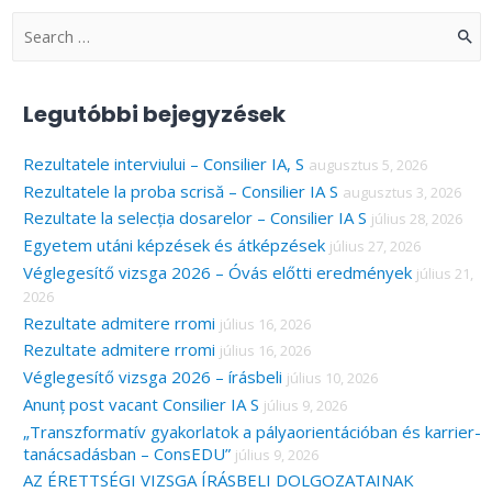
S
e
a
Legutóbbi bejegyzések
r
c
Rezultatele interviului – Consilier IA, S
augusztus 5, 2026
Rezultatele la proba scrisă – Consilier IA S
augusztus 3, 2026
h
Rezultate la selecția dosarelor – Consilier IA S
július 28, 2026
f
Egyetem utáni képzések és átképzések
július 27, 2026
o
Véglegesítő vizsga 2026 – Óvás előtti eredmények
július 21,
r
2026
:
Rezultate admitere rromi
július 16, 2026
Rezultate admitere rromi
július 16, 2026
Véglegesítő vizsga 2026 – írásbeli
július 10, 2026
Anunț post vacant Consilier IA S
július 9, 2026
„Transzformatív gyakorlatok a pályaorientációban és karrier-
tanácsadásban – ConsEDU”
július 9, 2026
AZ ÉRETTSÉGI VIZSGA ÍRÁSBELI DOLGOZATAINAK