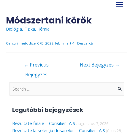
Skip
to
content
Módszertani körök
Biológia
,
Fizika
,
Kémia
Cercuri_metodice_CFB_2022_febr-mart-4
Descarcă
Bejegyzés
←
Previous
Next Bejegyzés
→
navigáció
Bejegyzés
S
e
a
Legutóbbi bejegyzések
r
c
Rezultate finale – Consilier IA S
augusztus 7, 2026
Rezultate la selecția dosarelor – Consilier IA S
július 28,
h