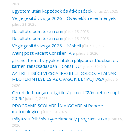
2026
f
Egyetem utáni képzések és átképzések
július 27, 2026
o
Véglegesítő vizsga 2026 – Óvás előtti eredmények
r
július 21, 2026
Rezultate admitere rromi
július 16, 2026
:
Rezultate admitere rromi
július 16, 2026
Véglegesítő vizsga 2026 – írásbeli
július 10, 2026
Anunț post vacant Consilier IA S
július 9, 2026
„Transzformatív gyakorlatok a pályaorientációban és
karrier-tanácsadásban – ConsEDU”
július 9, 2026
AZ ÉRETTSÉGI VIZSGA ÍRÁSBELI DOLGOZATAINAK
MEGTEKINTÉSE ÉS AZ ÓVÁSOK BENYÚJTÁSA
július 6,
2026
Cereri de finanțare eligibile / proiect ”Zâmbet de copil
2026”
július 2, 2026
PROGRAME ȘCOLARE ÎN VIGOARE și Repere
metodologice
június 10, 2026
Pályázati felhívás Gyerekmosoly program 2026
június 9,
2026