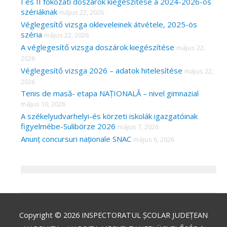
I és II fokozati doszárok kiegészítése a 2024-2026-os
szériáknak
május 22, 2026
Véglegesítő vizsga okleveleinek átvétele, 2025-ös
széria
május 22, 2026
A véglegesítő vizsga doszárok kiegészítése
május 22,
2026
Véglegesítő vizsga 2026 – adatok hitelesítése
május 22,
2026
Tenis de masă- etapa NAȚIONALĂ – nivel gimnazial
május 10, 2026
A székelyudvarhelyi-és körzeti iskolák igazgatóinak
figyelmébe-Sulibörze 2026
május 7, 2026
Anunț concursuri naționale SNAC
május 6, 2026
Copyright © 2026
INSPECTORATUL ȘCOLAR JUDEȚEAN