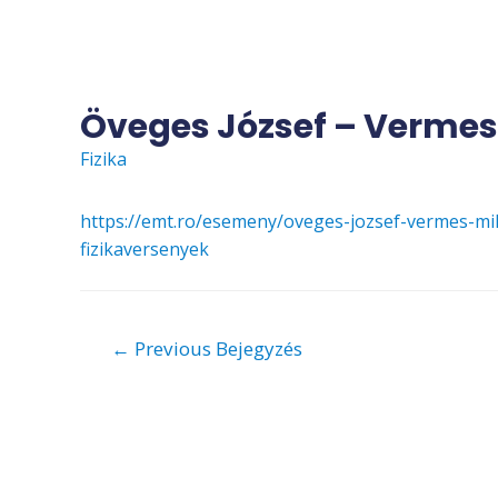
Skip
to
content
Öveges József – Vermes 
Fizika
https://emt.ro/esemeny/oveges-jozsef-vermes-mik
fizikaversenyek
Bejegyzés
←
Previous Bejegyzés
navigáció