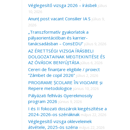
Véglegesítő vizsga 2026 – írásbeli
július
10, 2026
Anunț post vacant Consilier IA S
július 9,
2026
„Transzformatív gyakorlatok a
pályaorientációban és karrier-
tanácsadásban – ConsEDU”
július 9, 2026
AZ ÉRETTSÉGI VIZSGA ÍRÁSBELI
DOLGOZATAINAK MEGTEKINTÉSE ÉS
AZ ÓVÁSOK BENYÚJTÁSA
július 6, 2026
Cereri de finanțare eligibile / proiect
”Zâmbet de copil 2026”
július 2, 2026
PROGRAME ȘCOLARE ÎN VIGOARE și
Repere metodologice
június 10, 2026
Pályázati felhívás Gyerekmosoly
program 2026
június 9, 2026
I és II fokozati doszárok kiegészítése a
2024-2026-os szériáknak
május 22, 2026
Véglegesítő vizsga okleveleinek
átvétele, 2025-ös széria
május 22, 2026