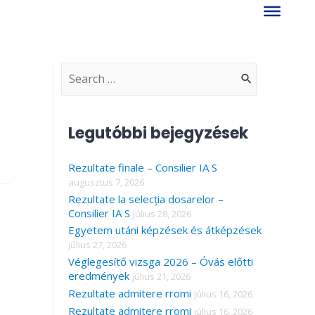
S
e
a
Legutóbbi bejegyzések
r
Rezultate finale – Consilier IA S
c
augusztus 7, 2026
h
Rezultate la selecția dosarelor –
f
Consilier IA S
július 28, 2026
Egyetem utáni képzések és átképzések
o
július 27, 2026
r
Véglegesítő vizsga 2026 – Óvás előtti
eredmények
július 21, 2026
:
Rezultate admitere rromi
július 16, 2026
Rezultate admitere rromi
július 16, 2026