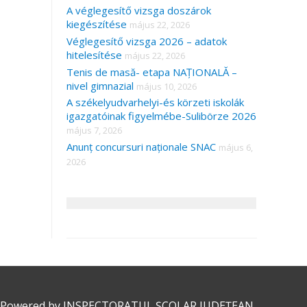
A véglegesítő vizsga doszárok
kiegészítése
május 22, 2026
Véglegesítő vizsga 2026 – adatok
hitelesítése
május 22, 2026
Tenis de masă- etapa NAȚIONALĂ –
nivel gimnazial
május 10, 2026
A székelyudvarhelyi-és körzeti iskolák
igazgatóinak figyelmébe-Sulibörze 2026
május 7, 2026
Anunț concursuri naționale SNAC
május 6,
2026
 Powered by
INSPECTORATUL ȘCOLAR JUDEȚEAN