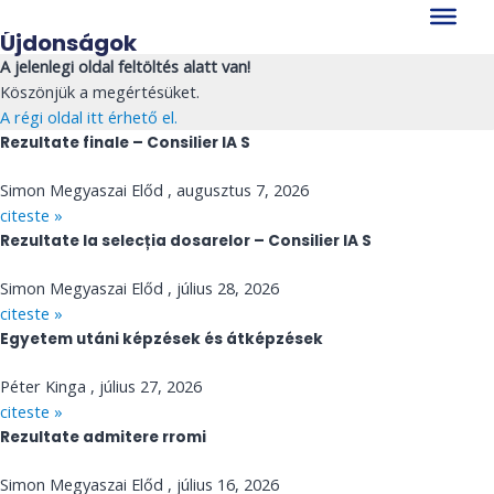
Skip
to
Újdonságok
content
A jelenlegi oldal feltöltés alatt van!
Köszönjük a megértésüket.
A régi oldal itt érhető el.
Rezultate finale – Consilier IA S
Simon Megyaszai Előd
augusztus 7, 2026
citeste »
Rezultate la selecția dosarelor – Consilier IA S
Simon Megyaszai Előd
július 28, 2026
citeste »
Egyetem utáni képzések és átképzések
Péter Kinga
július 27, 2026
citeste »
Rezultate admitere rromi
Simon Megyaszai Előd
július 16, 2026