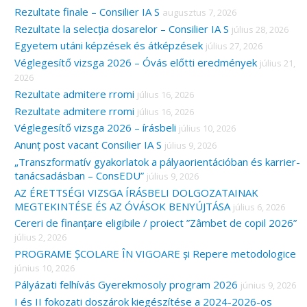
c
Rezultate finale – Consilier IA S
augusztus 7, 2026
Rezultate la selecția dosarelor – Consilier IA S
július 28, 2026
h
Egyetem utáni képzések és átképzések
július 27, 2026
f
Véglegesítő vizsga 2026 – Óvás előtti eredmények
július 21,
o
2026
r
Rezultate admitere rromi
július 16, 2026
:
Rezultate admitere rromi
július 16, 2026
Véglegesítő vizsga 2026 – írásbeli
július 10, 2026
Anunț post vacant Consilier IA S
július 9, 2026
„Transzformatív gyakorlatok a pályaorientációban és karrier-
tanácsadásban – ConsEDU”
július 9, 2026
AZ ÉRETTSÉGI VIZSGA ÍRÁSBELI DOLGOZATAINAK
MEGTEKINTÉSE ÉS AZ ÓVÁSOK BENYÚJTÁSA
július 6, 2026
Cereri de finanțare eligibile / proiect ”Zâmbet de copil 2026”
július 2, 2026
PROGRAME ȘCOLARE ÎN VIGOARE și Repere metodologice
június 10, 2026
Pályázati felhívás Gyerekmosoly program 2026
június 9, 2026
I és II fokozati doszárok kiegészítése a 2024-2026-os