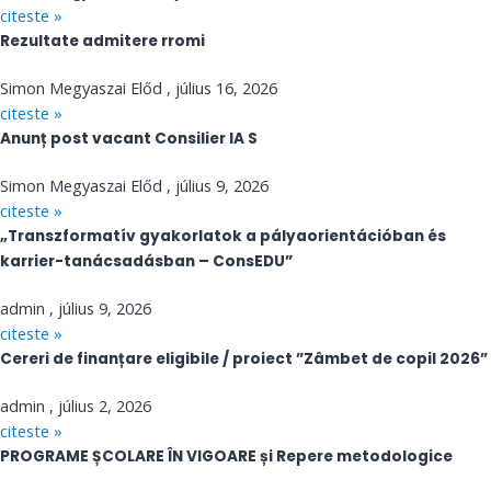
citeste »
Rezultate admitere rromi
Simon Megyaszai Előd
július 16, 2026
citeste »
Anunț post vacant Consilier IA S
Simon Megyaszai Előd
július 9, 2026
citeste »
„Transzformatív gyakorlatok a pályaorientációban és
karrier-tanácsadásban – ConsEDU”
admin
július 9, 2026
citeste »
Cereri de finanțare eligibile / proiect ”Zâmbet de copil 2026”
admin
július 2, 2026
citeste »
PROGRAME ȘCOLARE ÎN VIGOARE și Repere metodologice