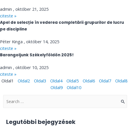
admin
október 21, 2025
citeste »
Apel de selecție în vederea completării grupurilor de lucru
pe discipline
Péter Kinga
október 14, 2025
citeste »
Barangoljunk Székelyföldön 2025!
admin
október 10, 2025
citeste »
Oldal
1
Oldal
2
Oldal
3
Oldal
4
Oldal
5
Oldal
6
Oldal
7
Oldal
8
Oldal
9
Oldal
10
S
e
a
Legutóbbi bejegyzések
r