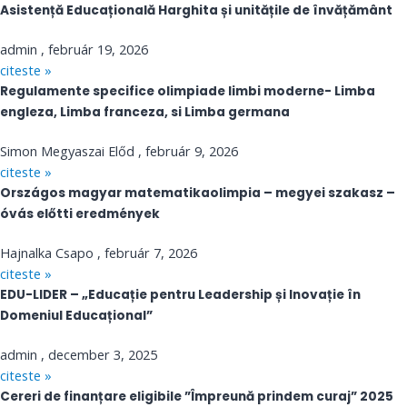
Asistență Educațională Harghita și unitățile de învățământ
admin
február 19, 2026
citeste »
Regulamente specifice olimpiade limbi moderne- Limba
engleza, Limba franceza, si Limba germana
Simon Megyaszai Előd
február 9, 2026
citeste »
Országos magyar matematikaolimpia – megyei szakasz –
óvás előtti eredmények
Hajnalka Csapo
február 7, 2026
citeste »
EDU-LIDER – „Educație pentru Leadership și Inovație în
Domeniul Educațional”
admin
december 3, 2025
citeste »
Cereri de finanțare eligibile ”Împreună prindem curaj” 2025