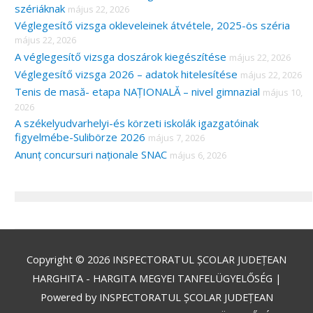
szériáknak
május 22, 2026
Véglegesítő vizsga okleveleinek átvétele, 2025-ös széria
május 22, 2026
A véglegesítő vizsga doszárok kiegészítése
május 22, 2026
Véglegesítő vizsga 2026 – adatok hitelesítése
május 22, 2026
Tenis de masă- etapa NAȚIONALĂ – nivel gimnazial
május 10,
2026
A székelyudvarhelyi-és körzeti iskolák igazgatóinak
figyelmébe-Sulibörze 2026
május 7, 2026
Anunț concursuri naționale SNAC
május 6, 2026
Copyright © 2026
INSPECTORATUL ȘCOLAR JUDEȚEAN
HARGHITA - HARGITA MEGYEI TANFELÜGYELŐSÉG
|
Powered by
INSPECTORATUL ȘCOLAR JUDEȚEAN