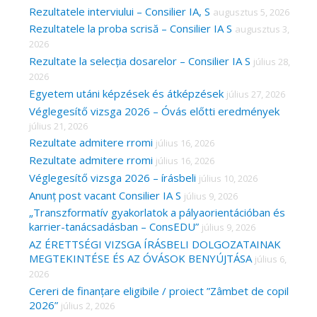
c
Rezultatele interviului – Consilier IA, S
augusztus 5, 2026
Rezultatele la proba scrisă – Consilier IA S
augusztus 3,
h
2026
f
Rezultate la selecția dosarelor – Consilier IA S
július 28,
o
2026
r
Egyetem utáni képzések és átképzések
július 27, 2026
Véglegesítő vizsga 2026 – Óvás előtti eredmények
:
július 21, 2026
Rezultate admitere rromi
július 16, 2026
Rezultate admitere rromi
július 16, 2026
Véglegesítő vizsga 2026 – írásbeli
július 10, 2026
Anunț post vacant Consilier IA S
július 9, 2026
„Transzformatív gyakorlatok a pályaorientációban és
karrier-tanácsadásban – ConsEDU”
július 9, 2026
AZ ÉRETTSÉGI VIZSGA ÍRÁSBELI DOLGOZATAINAK
MEGTEKINTÉSE ÉS AZ ÓVÁSOK BENYÚJTÁSA
július 6,
2026
Cereri de finanțare eligibile / proiect ”Zâmbet de copil
2026”
július 2, 2026