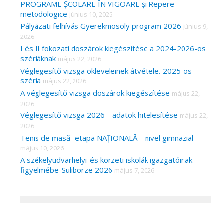
PROGRAME ȘCOLARE ÎN VIGOARE și Repere
metodologice
június 10, 2026
Pályázati felhívás Gyerekmosoly program 2026
június 9,
2026
I és II fokozati doszárok kiegészítése a 2024-2026-os
szériáknak
május 22, 2026
Véglegesítő vizsga okleveleinek átvétele, 2025-ös
széria
május 22, 2026
A véglegesítő vizsga doszárok kiegészítése
május 22,
2026
Véglegesítő vizsga 2026 – adatok hitelesítése
május 22,
2026
Tenis de masă- etapa NAȚIONALĂ – nivel gimnazial
május 10, 2026
A székelyudvarhelyi-és körzeti iskolák igazgatóinak
figyelmébe-Sulibörze 2026
május 7, 2026