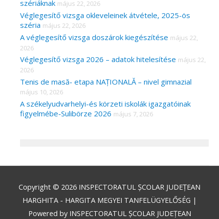
szériáknak
május 22, 2026
Véglegesítő vizsga okleveleinek átvétele, 2025-ös
széria
május 22, 2026
A véglegesítő vizsga doszárok kiegészítése
május 22,
2026
Véglegesítő vizsga 2026 – adatok hitelesítése
május 22,
2026
Tenis de masă- etapa NAȚIONALĂ – nivel gimnazial
május 10, 2026
A székelyudvarhelyi-és körzeti iskolák igazgatóinak
figyelmébe-Sulibörze 2026
május 7, 2026
Copyright © 2026
INSPECTORATUL ȘCOLAR JUDEȚEAN
HARGHITA - HARGITA MEGYEI TANFELÜGYELŐSÉG
|
Powered by
INSPECTORATUL ȘCOLAR JUDEȚEAN