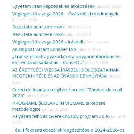
r
Egyetem utáni képzések és átképzések
július 27, 2026
Véglegesítő vizsga 2026 – Óvás előtti eredmények
:
július 21, 2026
Rezultate admitere rromi
július 16, 2026
Rezultate admitere rromi
július 16, 2026
Véglegesítő vizsga 2026 – írásbeli
július 10, 2026
Anunț post vacant Consilier IA S
július 9, 2026
„Transzformatív gyakorlatok a pályaorientációban és
karrier-tanácsadásban – ConsEDU”
július 9, 2026
AZ ÉRETTSÉGI VIZSGA ÍRÁSBELI DOLGOZATAINAK
MEGTEKINTÉSE ÉS AZ ÓVÁSOK BENYÚJTÁSA
július 6,
2026
Cereri de finanțare eligibile / proiect ”Zâmbet de copil
2026”
július 2, 2026
PROGRAME ȘCOLARE ÎN VIGOARE și Repere
metodologice
június 10, 2026
Pályázati felhívás Gyerekmosoly program 2026
június 9,
2026
I és II fokozati doszárok kiegészítése a 2024-2026-os