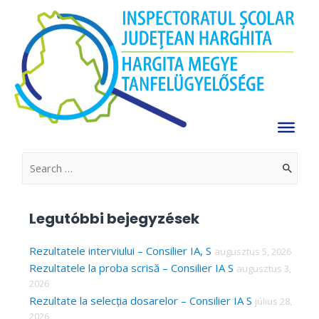
Skip
Délutáni oktatás program
to
A jelenlegi oldal feltöltés alatt van!
content
Köszönjük a megértésüket.
A régi oldal itt érhető el.
Dokumentumok
Sipos Istvan
január 20, 2022
tovább »
S
e
a
Legutóbbi bejegyzések
r
c
Rezultatele interviului – Consilier IA, S
augusztus 5, 2026
Rezultatele la proba scrisă – Consilier IA S
augusztus 3,
h
2026
f
Rezultate la selecția dosarelor – Consilier IA S
július 28,
o
2026