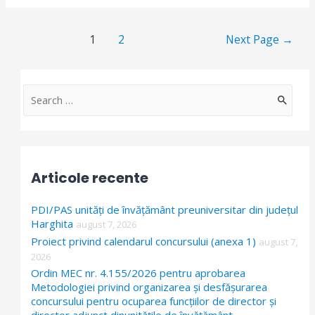
Paginație
1
2
Next Page
→
articole
S
e
a
r
Articole recente
c
h
PDI/PAS unități de învățământ preuniversitar din județul
f
Harghita
august 7, 2026
Proiect privind calendarul concursului (anexa 1)
o
august 7,
2026
r
Ordin MEC nr. 4.155/2026 pentru aprobarea
:
Metodologiei privind organizarea și desfășurarea
concursului pentru ocuparea funcțiilor de director și