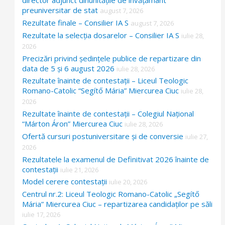
director adjunct dinunitățile de învățământ
preuniversitar de stat
august 7, 2026
Rezultate finale – Consilier IA S
august 7, 2026
Rezultate la selecția dosarelor – Consilier IA S
iulie 28,
2026
Precizări privind ședințele publice de repartizare din
data de 5 și 6 august 2026
iulie 28, 2026
Rezultate înainte de contestații – Liceul Teologic
Romano-Catolic “Segítő Mária” Miercurea Ciuc
iulie 28,
2026
Rezultate înainte de contestații – Colegiul Național
“Márton Áron” Miercurea Ciuc
iulie 28, 2026
Ofertă cursuri postuniversitare și de conversie
iulie 27,
2026
Rezultatele la examenul de Definitivat 2026 înainte de
contestații
iulie 21, 2026
Model cerere contestații
iulie 20, 2026
Centrul nr.2: Liceul Teologic Romano-Catolic „Segítő
Mária” Miercurea Ciuc – repartizarea candidaților pe săli
iulie 17, 2026