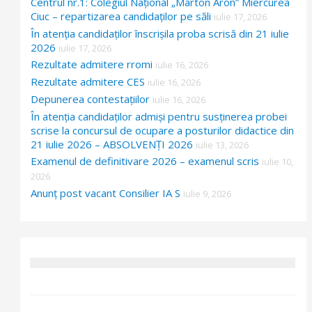
Centrul nr.1: Colegiul Național „Márton Áron” Miercurea
Ciuc – repartizarea candidaților pe săli
iulie 17, 2026
În atenția candidaților înscrișila proba scrisă din 21 iulie
2026
iulie 17, 2026
Rezultate admitere rromi
iulie 16, 2026
Rezultate admitere CES
iulie 16, 2026
Depunerea contestațiilor
iulie 16, 2026
În atenția candidaților admiși pentru susținerea probei
scrise la concursul de ocupare a posturilor didactice din
21 iulie 2026 – ABSOLVENȚI 2026
iulie 13, 2026
Examenul de definitivare 2026 – examenul scris
iulie 10,
2026
Anunț post vacant Consilier IA S
iulie 9, 2026