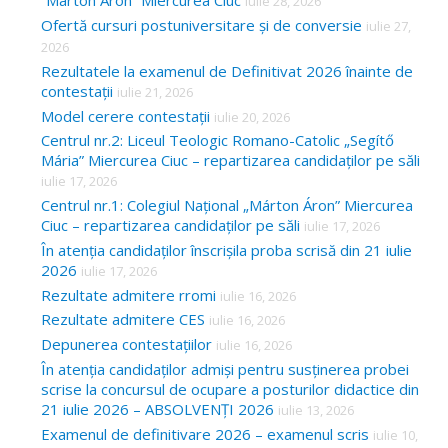
“Márton Áron” Miercurea Ciuc
iulie 28, 2026
Ofertă cursuri postuniversitare și de conversie
iulie 27,
2026
Rezultatele la examenul de Definitivat 2026 înainte de
contestații
iulie 21, 2026
Model cerere contestații
iulie 20, 2026
Centrul nr.2: Liceul Teologic Romano-Catolic „Segítő
Mária” Miercurea Ciuc – repartizarea candidaților pe săli
iulie 17, 2026
Centrul nr.1: Colegiul Național „Márton Áron” Miercurea
Ciuc – repartizarea candidaților pe săli
iulie 17, 2026
În atenția candidaților înscrișila proba scrisă din 21 iulie
2026
iulie 17, 2026
Rezultate admitere rromi
iulie 16, 2026
Rezultate admitere CES
iulie 16, 2026
Depunerea contestațiilor
iulie 16, 2026
În atenția candidaților admiși pentru susținerea probei
scrise la concursul de ocupare a posturilor didactice din
21 iulie 2026 – ABSOLVENȚI 2026
iulie 13, 2026
Examenul de definitivare 2026 – examenul scris
iulie 10,