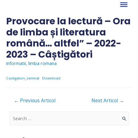
Skip
to
content
Provocare la lectură – Ora
de limba și literatura
română… altfel” – 2022-
2023 – Câștigători
informatii
,
limba romana
Castigatori_semnat
Download
Navigare
←
Previous Articol
Next Articol
→
în
articole
S
e
a