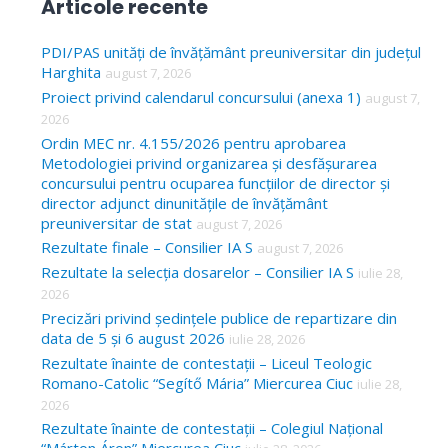
Articole recente
r
c
PDI/PAS unități de învățământ preuniversitar din județul
Harghita
august 7, 2026
h
Proiect privind calendarul concursului (anexa 1)
august 7,
f
2026
o
Ordin MEC nr. 4.155/2026 pentru aprobarea
Metodologiei privind organizarea și desfășurarea
r
concursului pentru ocuparea funcțiilor de director și
:
director adjunct dinunitățile de învățământ
preuniversitar de stat
august 7, 2026
Rezultate finale – Consilier IA S
august 7, 2026
Rezultate la selecția dosarelor – Consilier IA S
iulie 28,
2026
Precizări privind ședințele publice de repartizare din
data de 5 și 6 august 2026
iulie 28, 2026
Rezultate înainte de contestații – Liceul Teologic
Romano-Catolic “Segítő Mária” Miercurea Ciuc
iulie 28,
2026
Rezultate înainte de contestații – Colegiul Național