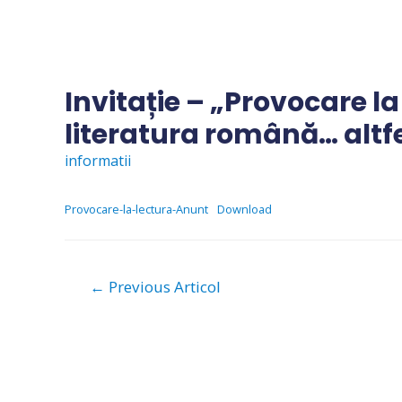
Skip
to
content
Invitație – „Provocare la
literatura română… altfel
informatii
Provocare-la-lectura-Anunt
Download
Navigare
←
Previous Articol
în
articole