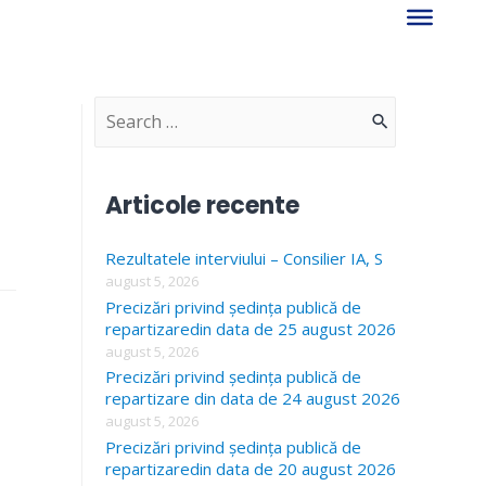
S
e
a
Articole recente
r
Rezultatele interviului – Consilier IA, S
c
august 5, 2026
h
Precizări privind ședința publică de
f
repartizaredin data de 25 august 2026
august 5, 2026
o
Precizări privind ședința publică de
r
repartizare din data de 24 august 2026
august 5, 2026
:
Precizări privind ședința publică de
repartizaredin data de 20 august 2026