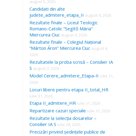
august 5, 2026
Candidati din alte
judete_admitere_etapa_II
august 4, 2026
Rezultate finale – Liceul Teologic
Romano-Catolic “Segítő Mária”
Miercurea Ciuc
august 4, 2026
Rezultate finale – Colegiul Național
“Márton Áron” Miercurea Ciuc
august 4,
2026
Rezultatele la proba scrisă – Consilier IA
S
august 3, 2026
Model Cerere_admitere_Etapa-II
iulie 31,
2026
Locuri libere pentru etapa II_total_HR
iulie 31, 2026
Etapa II_admitere_HR
iulie 31, 2026
Repartizare cazuri speciale
iulie 31, 2026
Rezultate la selecția dosarelor –
Consilier IA S
iulie 28, 2026
Precizări privind ședințele publice de