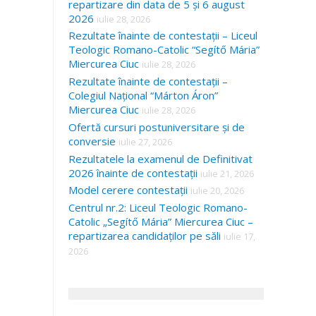
repartizare din data de 5 și 6 august
2026
iulie 28, 2026
Rezultate înainte de contestații – Liceul
Teologic Romano-Catolic “Segítő Mária”
Miercurea Ciuc
iulie 28, 2026
Rezultate înainte de contestații –
Colegiul Național “Márton Áron”
Miercurea Ciuc
iulie 28, 2026
Ofertă cursuri postuniversitare și de
conversie
iulie 27, 2026
Rezultatele la examenul de Definitivat
2026 înainte de contestații
iulie 21, 2026
Model cerere contestații
iulie 20, 2026
Centrul nr.2: Liceul Teologic Romano-
Catolic „Segítő Mária” Miercurea Ciuc –
repartizarea candidaților pe săli
iulie 17,
2026