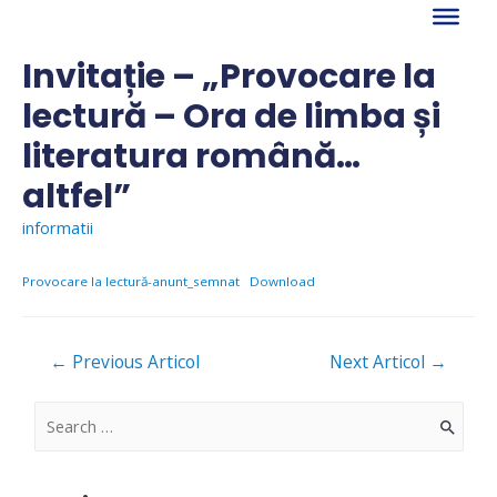
Skip
to
content
Invitație – „Provocare la
lectură – Ora de limba și
literatura română…
altfel”
informatii
Provocare la lectură-anunt_semnat
Download
Navigare
←
Previous Articol
Next Articol
→
în
articole
S
e
a