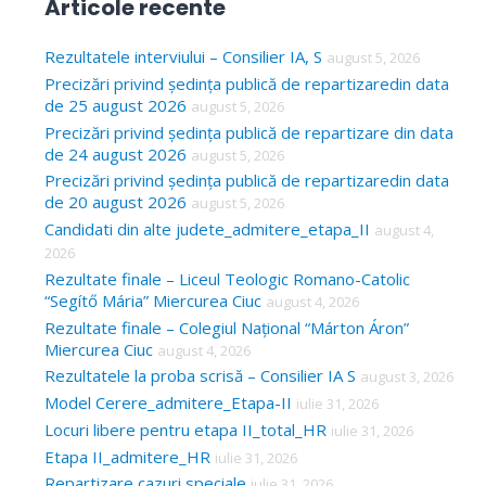
Articole recente
r
c
Rezultatele interviului – Consilier IA, S
august 5, 2026
Precizări privind ședința publică de repartizaredin data
h
de 25 august 2026
august 5, 2026
f
Precizări privind ședința publică de repartizare din data
o
de 24 august 2026
august 5, 2026
Precizări privind ședința publică de repartizaredin data
r
de 20 august 2026
august 5, 2026
:
Candidati din alte judete_admitere_etapa_II
august 4,
2026
Rezultate finale – Liceul Teologic Romano-Catolic
“Segítő Mária” Miercurea Ciuc
august 4, 2026
Rezultate finale – Colegiul Național “Márton Áron”
Miercurea Ciuc
august 4, 2026
Rezultatele la proba scrisă – Consilier IA S
august 3, 2026
Model Cerere_admitere_Etapa-II
iulie 31, 2026
Locuri libere pentru etapa II_total_HR
iulie 31, 2026
Etapa II_admitere_HR
iulie 31, 2026
Repartizare cazuri speciale
iulie 31, 2026