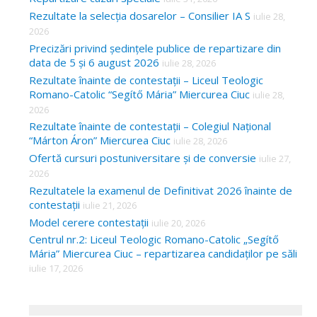
Rezultate la selecția dosarelor – Consilier IA S
iulie 28,
2026
Precizări privind ședințele publice de repartizare din
data de 5 și 6 august 2026
iulie 28, 2026
Rezultate înainte de contestații – Liceul Teologic
Romano-Catolic “Segítő Mária” Miercurea Ciuc
iulie 28,
2026
Rezultate înainte de contestații – Colegiul Național
“Márton Áron” Miercurea Ciuc
iulie 28, 2026
Ofertă cursuri postuniversitare și de conversie
iulie 27,
2026
Rezultatele la examenul de Definitivat 2026 înainte de
contestații
iulie 21, 2026
Model cerere contestații
iulie 20, 2026
Centrul nr.2: Liceul Teologic Romano-Catolic „Segítő
Mária” Miercurea Ciuc – repartizarea candidaților pe săli
iulie 17, 2026