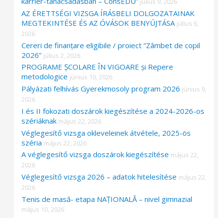
karrier-tanácsadásban – ConsEDU”
július 9, 2026
AZ ÉRETTSÉGI VIZSGA ÍRÁSBELI DOLGOZATAINAK
MEGTEKINTÉSE ÉS AZ ÓVÁSOK BENYÚJTÁSA
július 6,
2026
Cereri de finanțare eligibile / proiect ”Zâmbet de copil
2026”
július 2, 2026
PROGRAME ȘCOLARE ÎN VIGOARE și Repere
metodologice
június 10, 2026
Pályázati felhívás Gyerekmosoly program 2026
június 9,
2026
I és II fokozati doszárok kiegészítése a 2024-2026-os
szériáknak
május 22, 2026
Véglegesítő vizsga okleveleinek átvétele, 2025-ös
széria
május 22, 2026
A véglegesítő vizsga doszárok kiegészítése
május 22,
2026
Véglegesítő vizsga 2026 – adatok hitelesítése
május 22,
2026
Tenis de masă- etapa NAȚIONALĂ – nivel gimnazial
május 10, 2026