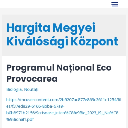
Skip
to
content
Hargita Megyei
Kiválósági Központ
Programul Național Eco
Provocarea
Biológia
,
Noutăți
https://mcusercontent.com/2b9207ac877e869c2611c1254/fil
es/f37ed829-6166-8bba-67a9-
b0b8971b2156/Scrisoare_inten%C8%9Bie_2023_ISJ_Na%C8
%9Bional1.pdf