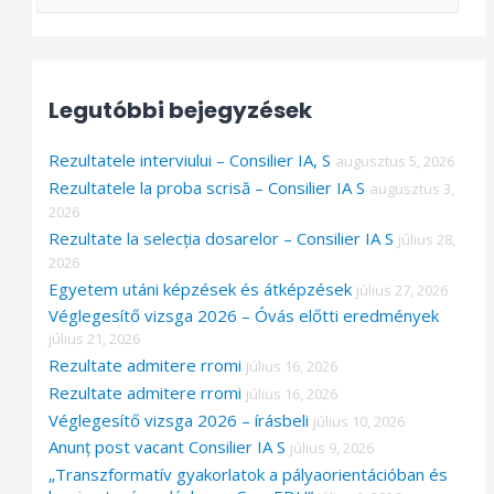
e
a
r
Legutóbbi bejegyzések
c
h
Rezultatele interviului – Consilier IA, S
augusztus 5, 2026
f
Rezultatele la proba scrisă – Consilier IA S
augusztus 3,
o
2026
Rezultate la selecția dosarelor – Consilier IA S
július 28,
r
2026
:
Egyetem utáni képzések és átképzések
július 27, 2026
Véglegesítő vizsga 2026 – Óvás előtti eredmények
július 21, 2026
Rezultate admitere rromi
július 16, 2026
Rezultate admitere rromi
július 16, 2026
Véglegesítő vizsga 2026 – írásbeli
július 10, 2026
Anunț post vacant Consilier IA S
július 9, 2026
„Transzformatív gyakorlatok a pályaorientációban és