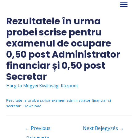
Skip
to
content
Rezultatele în urma
probei scrise pentru
examenul de ocupare
0,50 post Administrator
financiar și 0,50 post
Secretar
Hargita Megyei Kiválósági Központ
Rezultate-la-proba-scrisa-examen-administrator-financiar-si-
secretar
Download
Bejegyzés
←
Previous
Next Bejegyzés
→
navigáció