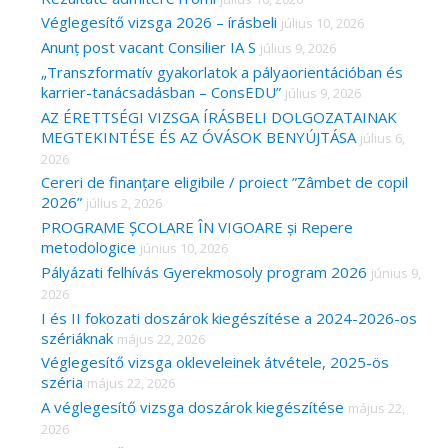
Véglegesítő vizsga 2026 – írásbeli
július 10, 2026
Anunț post vacant Consilier IA S
július 9, 2026
„Transzformatív gyakorlatok a pályaorientációban és
karrier-tanácsadásban – ConsEDU”
július 9, 2026
AZ ÉRETTSÉGI VIZSGA ÍRÁSBELI DOLGOZATAINAK
MEGTEKINTÉSE ÉS AZ ÓVÁSOK BENYÚJTÁSA
július 6,
2026
Cereri de finanțare eligibile / proiect ”Zâmbet de copil
2026”
július 2, 2026
PROGRAME ȘCOLARE ÎN VIGOARE și Repere
metodologice
június 10, 2026
Pályázati felhívás Gyerekmosoly program 2026
június 9,
2026
I és II fokozati doszárok kiegészítése a 2024-2026-os
szériáknak
május 22, 2026
Véglegesítő vizsga okleveleinek átvétele, 2025-ös
széria
május 22, 2026
A véglegesítő vizsga doszárok kiegészítése
május 22,
2026