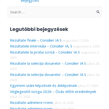
Bejegyzés
S
e
a
Legutóbbi bejegyzések
r
c
Rezultate finale – Consilier IA S
augusztus 7, 2026
Rezultatele interviului – Consilier IA, S
augusztus 5, 2026
h
Rezultatele la proba scrisă – Consilier IA S
augusztus 3,
f
2026
o
Rezultate la selecția dosarelor – Consilier IA S
július 28,
r
2026
Rezultate la selecția dosarelor – Consilier IA S
július 28,
:
2026
Egyetem utáni képzések és átképzések
július 27, 2026
Véglegesítő vizsga 2026 – Óvás előtti eredmények
július 21, 2026
Rezultate admitere rromi
július 16, 2026
Rezultate admitere rromi
július 16, 2026