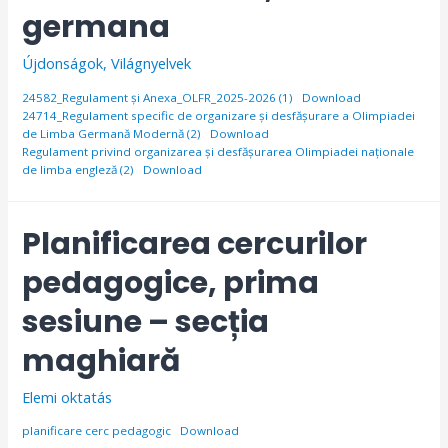
germana
Újdonságok
,
Világnyelvek
24582_Regulament și Anexa_OLFR_2025-2026 (1)
Download
24714_Regulament specific de organizare și desfășurare a Olimpiadei
de Limba Germană Modernă (2)
Download
Regulament privind organizarea și desfășurarea Olimpiadei naționale
de limba engleză (2)
Download
Planificarea cercurilor
pedagogice, prima
sesiune – secția
maghiară
Elemi oktatás
planificare cerc pedagogic
Download