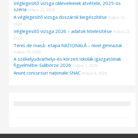
Véglegesítő vizsga okleveleinek átvétele, 2025-ös
széria
május 22, 2026
A véglegesítő vizsga doszárok kiegészítése
május 22,
2026
Véglegesítő vizsga 2026 – adatok hitelesítése
május 22,
2026
Tenis de masă- etapa NAȚIONALĂ – nivel gimnazial
május 10, 2026
A székelyudvarhelyi-és körzeti iskolák igazgatóinak
figyelmébe-Sulibörze 2026
május 7, 2026
Anunț concursuri naționale SNAC
május 6, 2026