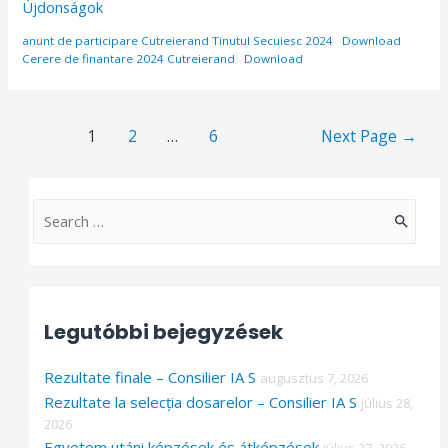
Újdonságok
anunt de participare Cutreierand Tinutul Secuiesc 2024
Download
Cerere de finantare 2024 Cutreierand
Download
Bejegyzések
1
2
…
6
Next Page
→
lapozása
S
e
a
r
Legutóbbi bejegyzések
c
h
Rezultate finale – Consilier IA S
augusztus 7, 2026
f
Rezultate la selecția dosarelor – Consilier IA S
július 28,
o
2026
Egyetem utáni képzések és átképzések