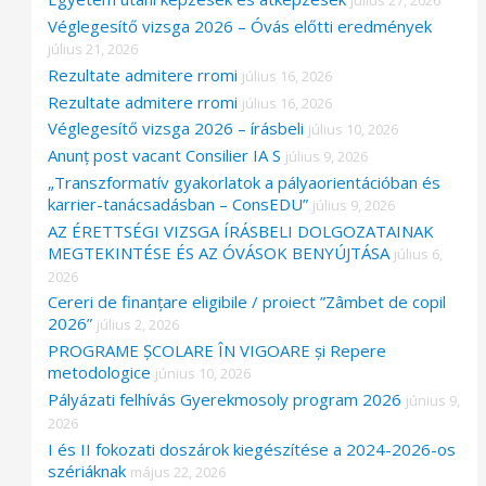
július 27, 2026
r
Véglegesítő vizsga 2026 – Óvás előtti eredmények
:
július 21, 2026
Rezultate admitere rromi
július 16, 2026
Rezultate admitere rromi
július 16, 2026
Véglegesítő vizsga 2026 – írásbeli
július 10, 2026
Anunț post vacant Consilier IA S
július 9, 2026
„Transzformatív gyakorlatok a pályaorientációban és
karrier-tanácsadásban – ConsEDU”
július 9, 2026
AZ ÉRETTSÉGI VIZSGA ÍRÁSBELI DOLGOZATAINAK
MEGTEKINTÉSE ÉS AZ ÓVÁSOK BENYÚJTÁSA
július 6,
2026
Cereri de finanțare eligibile / proiect ”Zâmbet de copil
2026”
július 2, 2026
PROGRAME ȘCOLARE ÎN VIGOARE și Repere
metodologice
június 10, 2026
Pályázati felhívás Gyerekmosoly program 2026
június 9,
2026
I és II fokozati doszárok kiegészítése a 2024-2026-os
szériáknak
május 22, 2026