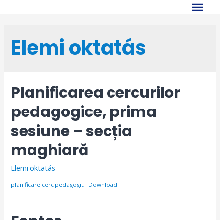
Skip
to
content
Elemi oktatás
Planificarea cercurilor
pedagogice, prima
sesiune – secția
maghiară
Elemi oktatás
planificare cerc pedagogic
Download