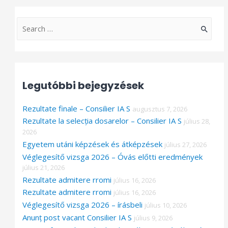
S
e
a
r
Legutóbbi bejegyzések
c
h
Rezultate finale – Consilier IA S
augusztus 7, 2026
f
Rezultate la selecția dosarelor – Consilier IA S
július 28,
o
2026
Egyetem utáni képzések és átképzések
július 27, 2026
r
Véglegesítő vizsga 2026 – Óvás előtti eredmények
:
július 21, 2026
Rezultate admitere rromi
július 16, 2026
Rezultate admitere rromi
július 16, 2026
Véglegesítő vizsga 2026 – írásbeli
július 10, 2026
Anunț post vacant Consilier IA S
július 9, 2026