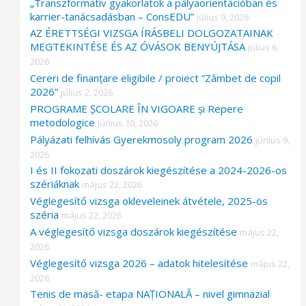
„Transzformatív gyakorlatok a pályaorientációban és
karrier-tanácsadásban – ConsEDU”
július 9, 2026
AZ ÉRETTSÉGI VIZSGA ÍRÁSBELI DOLGOZATAINAK
MEGTEKINTÉSE ÉS AZ ÓVÁSOK BENYÚJTÁSA
július 6,
2026
Cereri de finanțare eligibile / proiect ”Zâmbet de copil
2026”
július 2, 2026
PROGRAME ȘCOLARE ÎN VIGOARE și Repere
metodologice
június 10, 2026
Pályázati felhívás Gyerekmosoly program 2026
június 9,
2026
I és II fokozati doszárok kiegészítése a 2024-2026-os
szériáknak
május 22, 2026
Véglegesítő vizsga okleveleinek átvétele, 2025-ös
széria
május 22, 2026
A véglegesítő vizsga doszárok kiegészítése
május 22,
2026
Véglegesítő vizsga 2026 – adatok hitelesítése
május 22,
2026
Tenis de masă- etapa NAȚIONALĂ – nivel gimnazial