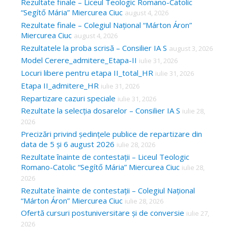
Rezultate finale – Liceul Teologic Romano-Catolic
“Segítő Mária” Miercurea Ciuc
august 4, 2026
Rezultate finale – Colegiul Național “Márton Áron”
Miercurea Ciuc
august 4, 2026
Rezultatele la proba scrisă – Consilier IA S
august 3, 2026
Model Cerere_admitere_Etapa-II
iulie 31, 2026
Locuri libere pentru etapa II_total_HR
iulie 31, 2026
Etapa II_admitere_HR
iulie 31, 2026
Repartizare cazuri speciale
iulie 31, 2026
Rezultate la selecția dosarelor – Consilier IA S
iulie 28,
2026
Precizări privind ședințele publice de repartizare din
data de 5 și 6 august 2026
iulie 28, 2026
Rezultate înainte de contestații – Liceul Teologic
Romano-Catolic “Segítő Mária” Miercurea Ciuc
iulie 28,
2026
Rezultate înainte de contestații – Colegiul Național
“Márton Áron” Miercurea Ciuc
iulie 28, 2026
Ofertă cursuri postuniversitare și de conversie
iulie 27,
2026