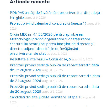
Articole recente
r
c
PDI/PAS unități de învățământ preuniversitar din județul
Harghita
august 6, 2026
h
Proiect privind calendarul concursului (anexa 1)
august 6,
f
2026
o
Ordin MEC nr. 4.155/2026 pentru aprobarea
Metodologiei privind organizarea și desfășurarea
r
concursului pentru ocuparea funcțiilor de director și
:
director adjunct dinunitățile de învățământ
preuniversitar de stat
august 6, 2026
Rezultatele interviului – Consilier IA, S
august 5, 2026
Precizări privind ședința publică de repartizaredin data
de 25 august 2026
august 5, 2026
Precizări privind ședința publică de repartizare din data
de 24 august 2026
august 5, 2026
Precizări privind ședința publică de repartizaredin data
de 20 august 2026
august 5, 2026
Candidati din alte judete_admitere_etapa_II
august 4,
2026