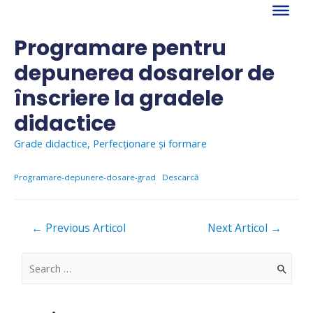
Skip
to
content
Programare pentru
depunerea dosarelor de
înscriere la gradele
didactice
Grade didactice
,
Perfecționare și formare
Programare-depunere-dosare-grad
Descarcă
Navigare
←
Previous Articol
Next Articol
→
în
articole
S
e
a