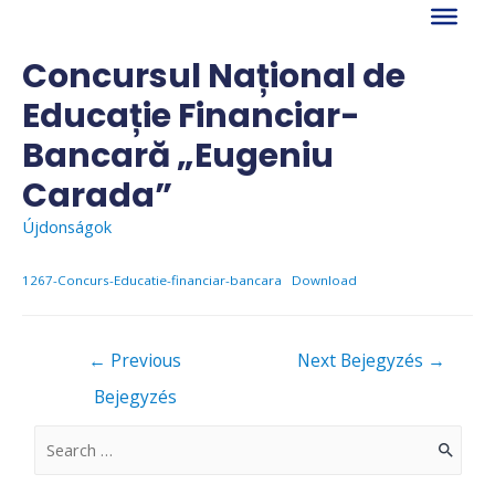
Skip
to
content
Concursul Național de
Educație Financiar-
Bancară „Eugeniu
Carada”
Újdonságok
1267-Concurs-Educatie-financiar-bancara
Download
Bejegyzés
←
Previous
Next Bejegyzés
→
navigáció
Bejegyzés
S
e