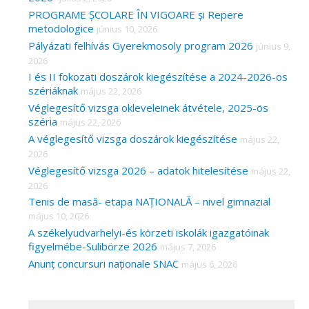
PROGRAME ȘCOLARE ÎN VIGOARE și Repere
metodologice
június 10, 2026
Pályázati felhívás Gyerekmosoly program 2026
június 9,
2026
I és II fokozati doszárok kiegészítése a 2024-2026-os
szériáknak
május 22, 2026
Véglegesítő vizsga okleveleinek átvétele, 2025-ös
széria
május 22, 2026
A véglegesítő vizsga doszárok kiegészítése
május 22,
2026
Véglegesítő vizsga 2026 – adatok hitelesítése
május 22,
2026
Tenis de masă- etapa NAȚIONALĂ – nivel gimnazial
május 10, 2026
A székelyudvarhelyi-és körzeti iskolák igazgatóinak
figyelmébe-Sulibörze 2026
május 7, 2026
Anunț concursuri naționale SNAC
május 6, 2026