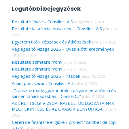
a
Legutóbbi bejegyzések
r
c
Rezultate finale – Consilier IA S
augusztus 7, 2026
Rezultate la selecția dosarelor – Consilier IA S
július 28,
h
2026
f
Egyetem utáni képzések és átképzések
július 27, 2026
o
Véglegesítő vizsga 2026 – Óvás előtti eredmények
r
július 21, 2026
Rezultate admitere rromi
július 16, 2026
:
Rezultate admitere rromi
július 16, 2026
Véglegesítő vizsga 2026 – írásbeli
július 10, 2026
Anunț post vacant Consilier IA S
július 9, 2026
„Transzformatív gyakorlatok a pályaorientációban és
karrier-tanácsadásban – ConsEDU”
július 9, 2026
AZ ÉRETTSÉGI VIZSGA ÍRÁSBELI DOLGOZATAINAK
MEGTEKINTÉSE ÉS AZ ÓVÁSOK BENYÚJTÁSA
július 6,
2026
Cereri de finanțare eligibile / proiect ”Zâmbet de copil
2026”
július 2, 2026